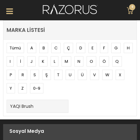
0
MARKA LISTESI
Tümü
A
B
C
Ç
D
E
F
G
H
I
İ
J
K
L
M
N
O
Ö
Q
P
R
S
Ş
T
U
Ü
V
W
X
Y
Z
0-9
YAQI Brush
Sosyal Medya