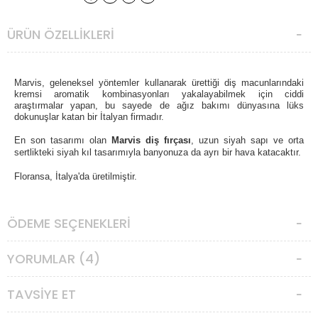
ÜRÜN ÖZELLIKLERI
Marvis, geleneksel yöntemler kullanarak ürettiği diş macunlarındaki
kremsi aromatik kombinasyonları yakalayabilmek için ciddi
araştırmalar yapan, bu sayede de ağız bakımı dünyasına lüks
dokunuşlar katan bir İtalyan firmadır.
En son tasarımı olan
Marvis diş fırçası
, uzun siyah sapı ve orta
sertlikteki siyah kıl tasarımıyla banyonuza da ayrı bir hava katacaktır.
Floransa, İtalya'da üretilmiştir.
ÖDEME SEÇENEKLERI
YORUMLAR (4)
TAVSIYE ET