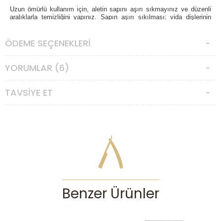
Uzun ömürlü kullanım için, aletin sapını aşırı sıkmayınız ve düzenli
aralıklarla temizliğini yapınız. Sapın aşırı sıkılması; vida dişlerinin
aşınmasına sebep olabilir.
ÖDEME SEÇENEKLERI
Merkur 42C Klasik Tıraş Aleti
ölçüleri:
-Toplam uzunluğu : 80 mm
-Sap uzunluğu : 73 mm
YORUMLAR (6)
-Ağırlığı : 68 gr
Ürün Özellikleri
TAVSIYE ET
Başlık Türü
:
Üç Parçalı
Koruma Barı
:
Taraksız
Agresiflik
:
Orta Agresif
Düzeyi
Benzer Ürünler