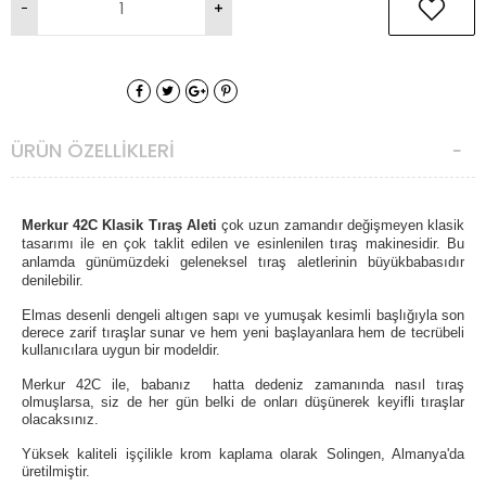
ÜRÜN ÖZELLIKLERI
Merkur 42C Klasik Tıraş Aleti
çok uzun zamandır değişmeyen klasik
tasarımı ile en çok taklit edilen ve esinlenilen tıraş makinesidir. Bu
anlamda günümüzdeki geleneksel tıraş aletlerinin büyükbabasıdır
denilebilir.
Elmas desenli dengeli altıgen sapı ve yumuşak kesimli başlığıyla son
derece zarif tıraşlar sunar ve hem yeni başlayanlara hem de tecrübeli
kullanıcılara uygun bir modeldir.
Merkur 42C ile, babanız hatta dedeniz zamanında nasıl tıraş
olmuşlarsa, siz de her gün belki de onları düşünerek keyifli tıraşlar
olacaksınız.
Yüksek kaliteli işçilikle krom kaplama olarak Solingen, Almanya'da
üretilmiştir.