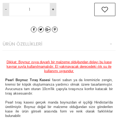
ÜRÜN ÖZELLIKLERI
Dikkat: Boynuz ısıya duyarlı bir malzeme olduğundan dolayı bu kase
kaynar suyla kullanılmamalıdır. El yakmayacak derecedeki ılık su ile
kullanımı uygundur.
Pearl Boynuz Tıraş Kasesi
favori sabun ya da kreminizle zengin,
kremsi bir köpük oluşturmanıza yardımcı olmak üzere tasarlanmıştır.
Avucunuza tam oturan 10cm'lik çapıyla tıraşınıza konfor katacak bir
tıraş aksesuarıdır.
Pearl tıraş kasesi gerçek manda boynuzdan el işçiliği
Hindistan'da
üretilmiştir. Boynuz doğal bir malzeme olduğundan
size gönderilen
kase ile ürün görseli arasında form ve renk olarak farklılıklar
bulunabilir.