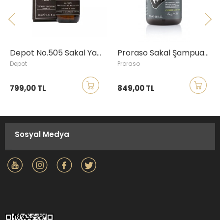
Depot No.505 Sakal Yağı, Deri - Odun, 30ml
Proraso Sakal Şampuanı, Cypress & Vetyver, 200ml
Depot
Proraso
799,00 TL
849,00 TL
Sosyal Medya