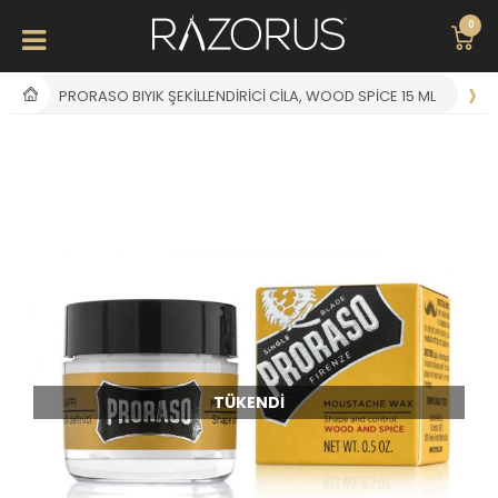
0
PRORASO BIYIK ŞEKILLENDIRICI CILA, WOOD SPICE 15 ML
TÜKENDI