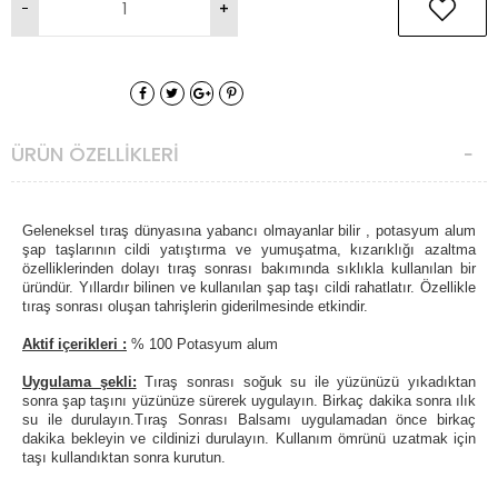
ÜRÜN ÖZELLIKLERI
Geleneksel tıraş dünyasına yabancı olmayanlar bilir , potasyum alum
şap taşlarının cildi yatıştırma ve yumuşatma, kızarıklığı azaltma
özelliklerinden dolayı tıraş sonrası bakımında sıklıkla kullanılan bir
üründür. Yıllardır bilinen ve kullanılan şap taşı cildi rahatlatır. Özellikle
tıraş sonrası oluşan tahrişlerin giderilmesinde etkindir.
Aktif içerikleri :
% 100 Potasyum alum
Uygulama şekli:
Tıraş sonrası soğuk su ile yüzünüzü yıkadıktan
sonra şap taşını yüzünüze sürerek uygulayın. Birkaç dakika sonra ılık
su ile durulayın.Tıraş Sonrası Balsamı uygulamadan önce birkaç
dakika bekleyin ve cildinizi durulayın. Kullanım ömrünü uzatmak için
taşı kullandıktan sonra kurutun.