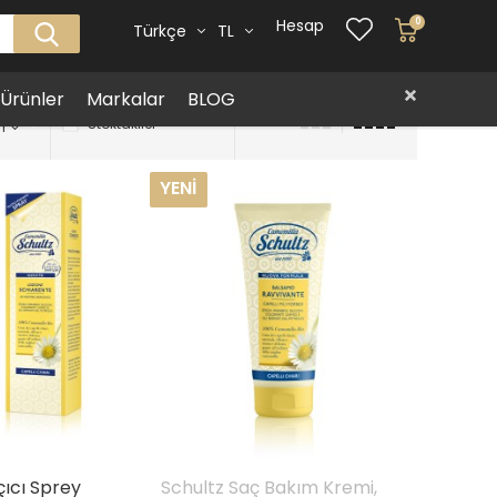
Hesap
0
Türkçe
TL
i Ürünler
Markalar
BLOG
Stoktakiler
YENI
çıcı Sprey
Schultz Saç Bakım Kremi,