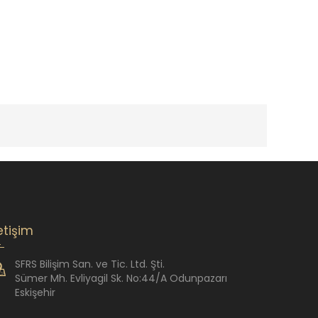
letişim
SFRS Bilişim San. ve Tic. Ltd. Şti.
Sümer Mh. Evliyagil Sk. No:44/A Odunpazarı
Eskişehir