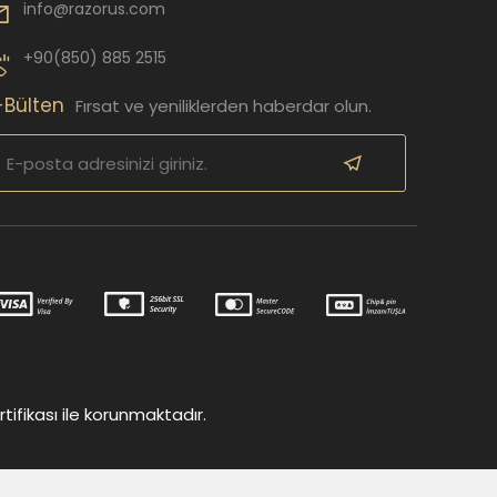
info@razorus.com
+90(850) 885 2515
-Bülten
Fırsat ve yeniliklerden haberdar olun.
tifikası ile korunmaktadır.