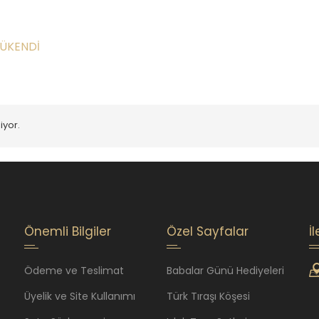
ÜKENDI
iyor.
Önemli Bilgiler
Özel Sayfalar
İ
Ödeme ve Teslimat
Babalar Günü Hediyeleri
Üyelik ve Site Kullanımı
Türk Tıraşı Köşesi