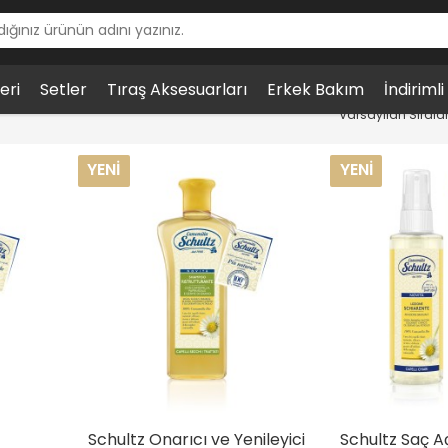
eri
Setler
Tıraş Aksesuarları
Erkek Bakım
İndiriml
YENI
YENI
Schultz Onarıcı ve Yenileyici
Schultz Saç A