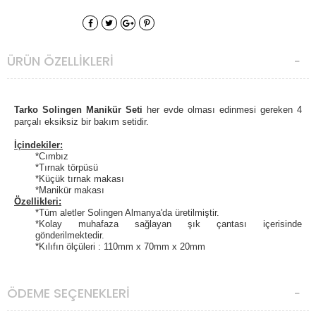
ÜRÜN ÖZELLIKLERI
Tarko Solingen Manikür Seti
her evde olması edinmesi gereken 4
parçalı eksiksiz bir bakım setidir.
İçindekiler:
*Cımbız
*Tırnak törpüsü
*Küçük tırnak makası
*Manikür makası
Özellikleri:
*Tüm aletler Solingen Almanya'da üretilmiştir.
*Kolay muhafaza sağlayan şık çantası içerisinde
gönderilmektedir.
*Kılıfın ölçüleri : 110mm x 70mm x 20mm
ÖDEME SEÇENEKLERI