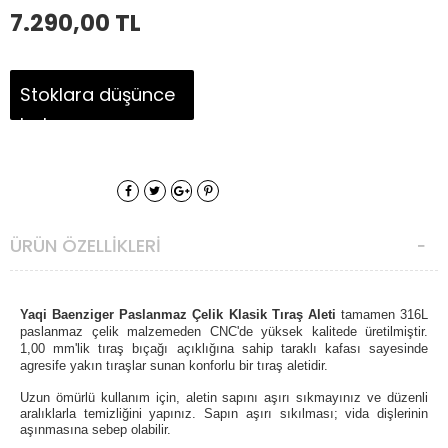
7.290,00
TL
Stoklara düşünce
haber ver
ÜRÜN ÖZELLIKLERI
Yaqi
Baenziger
Paslanmaz Çelik Klasik Tıraş Aleti
tamamen 316L
paslanmaz çelik malzemeden CNC'de yüksek kalitede üretilmiştir.
1,00 mm'lik
tıraş bıçağı açıklığına sahip taraklı kafası sayesinde
agresife yakın tıraşlar sunan konforlu bir tıraş aletidir.
Uzun ömürlü kullanım için, aletin sapını aşırı sıkmayınız ve düzenli
aralıklarla temizliğini yapınız. Sapın aşırı sıkılması; vida dişlerinin
aşınmasına sebep olabilir.