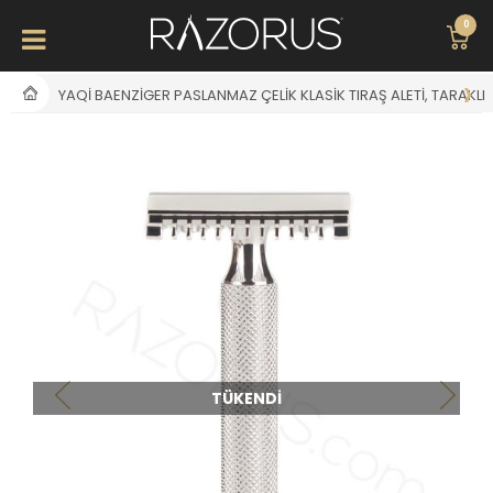
0
YAQI BAENZIGER PASLANMAZ ÇELIK KLASIK TIRAŞ ALETI, TARAKLI
TÜKENDI