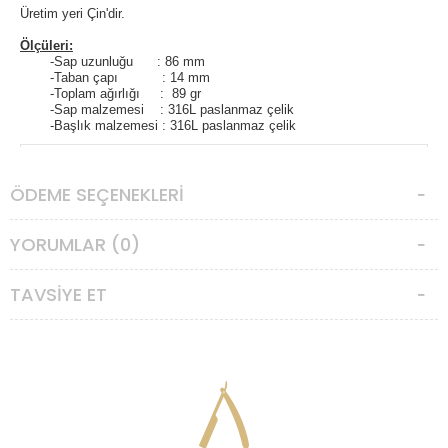
Üretim yeri Çin'dir.
Ölçüleri:
-Sap uzunluğu : 86 mm
-Taban çapı : 14 mm
-Toplam ağırlığı : 89 gr
-Sap malzemesi : 316L paslanmaz çelik
-Başlık malzemesi : 316L paslanmaz çelik
Ürün Özellikleri
ÖDEME SEÇENEKLERI
Başlık Türü
:
İki Parçalı
Koruma Barı
:
Taraklı
YORUMLAR (0)
Agresiflik
:
Agresif
Düzeyi
TAVSIYE ET