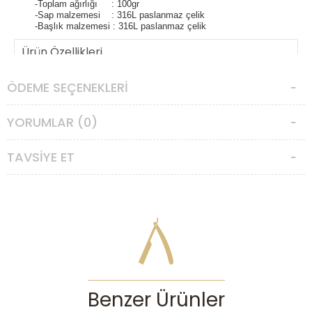
-Toplam ağırlığı : 100gr
-Sap malzemesi : 316L paslanmaz çelik
-Başlık malzemesi : 316L paslanmaz çelik
Ürün Özellikleri
Başlık Türü
:
İki Parçalı,Ayarlanabilir
ÖDEME SEÇENEKLERI
Koruma Barı
:
Taraksız
YORUMLAR (0)
Agresiflik
:
Orta Agresif,Agresif,Çok
Düzeyi
Agresif
TAVSIYE ET
Benzer Ürünler