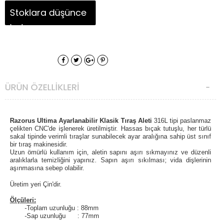
Stoklara düşünce
haber ver
ÜRÜN ÖZELLIKLERI
Razorus Ultima A
yarlanabilir Klasik
Tıraş Aleti
316L tipi paslanmaz
çelikten CNC'de işlenerek üretilmiştir. Hassas bıçak tutuşlu, her türlü
sakal tipinde verimli tıraşlar sunabilecek ayar aralığına sahip üst sınıf
bir tıraş makinesidir.
Uzun ömürlü kullanım için, aletin sapını aşırı sıkmayınız ve düzenli
aralıklarla temizliğini yapınız. Sapın aşırı sıkılması; vida dişlerinin
aşınmasına sebep olabilir.
Üretim yeri Çin'dir.
Ölçüleri:
-Toplam uzunluğu : 88mm
-Sap uzunluğu : 77mm