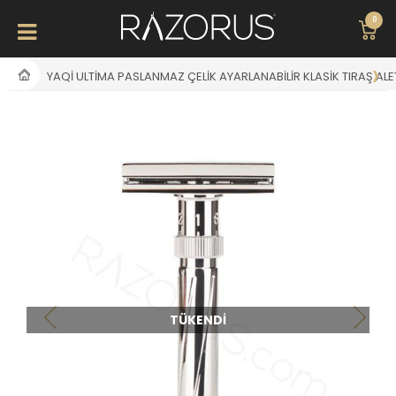
0
YAQI ULTIMA PASLANMAZ ÇELIK AYARLANABILIR KLASIK TIRAŞ ALE
TÜKENDI