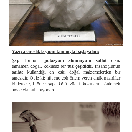
Yazıya öncelikle şapın tanımıyla başlayalım:
Şap
, formülü
potasyum alüminyum sülfat
olan,
tamamen doğal, kokusuz bir
tuz çeşididir.
İnsanoğlunun
tarihte kullandığı en eski doğal malzemelerden bir
tanesidir. Öyle ki; hijyene çok önem veren antik mısırlılar
binlerce yıl önce şapı kötü vücut kokularını önlemek
amacıyla kullanıyorlardı.