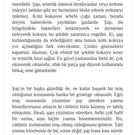
önemlidir. Şap, sentetik mineral deodorantlar veya terleme
önleyici ürünler gibi ter bezlerinizi bloke ederek terlemeyi
önlemez. Kötü kokunun sebebi çoğu zaman, burada
üreyen bakterilerin yaydıkları gazlardır. Şap, bu
bölgelerdeki bakterileri temizleyerek ve üremesini
önleyerek kokuyu bu şekilde zararsızca engeller. Ki, şap
kullandığınızda da terlediğinizi ama bunun kötü kokuya
yol açmadığını fark edeceksiniz. Çünkü gözenekleri
kapamaz, tıkamaz. Çok efektif bir şekilde kokuyu keser
ve temizlik hissi sağlar. En güzel yanlarından birisi de, çok
ekonomik olmasıdır, ufak bir parça şap düzenli kullanımda
birkaç sene gitmektedir.
Şap’ın bir başka güzelliği de, ne kadar başarılı bir tıraş
olduğunuz konusunda harika bir gösterge olmasıdır. Eğer
tıraş sonrasında yüzünüze şap sürerken yanma
hissediyorsanız anlayın ki cildinizi fazla kazımış ve tahriş
etmişsiniz. İdeali, şapı yüzünüze sürerken, belki çok hafif
bir ısırma, ama hiçbir yanma hissetmemenizdir. Bu,
cildinizi zorlamadan tıraş olmuş olduğunuzu gösterir. Tabi
yanma hissetseniz de hiç sorun değil; şap bunu kısa sürede