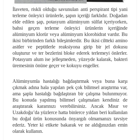
İlaveten, riskli olduğu savunulan anti perspirant tipi yani
terleme önleyici ürünlerle, şapın içeriği farklıdır. Doğadan
elde edilen şap, potasyum alüminyum sülfat içeriyorken,
bahsi geçen terleme önleyici ürünlerin içeriğinde
alüminyum klorür veya alüminyum klorohidrat vardır. Bu
ikisi birbirinden farklı bileşimlerdir. Bu ikisi ciltteki amino
asitler ve peptitlerle reaksiyona girip bir jel dokusu
oluşturur ve ter bezlerini bloke ederek terlemeyi önlerler.
Potasyum alum ise jelleşmeden, yüzeyde kalarak, bakteri
üremesinin önüne geçer ve kokuyu engeller.
Alüminyumla hastalığı bağdaştırmak veya buna karşı
çıkmak adına hala yapılan pek çok bilimsel araştırma var,
ama şapla hastalığı bağdaştıran bir çalışma bulunmuyor.
Bu konuda yapılmış bilimsel çalışmaları kendiniz de
araştırarak kararınızı verebilirsiniz. Ancak Mısır ve
Uzakdoğu’da yüzlerce hatta binlerce yıldan beri kullanılan
bu doğal ürün konusunda önyargılı olmamanızı tavsiye
ederiz. Yeter ki etikete bakarak ve ne aldığınızdan emin
olarak kullanın.