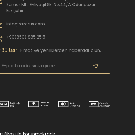
Sümer Mh. Evliyagil Sk. No:44/A Odunpazarı
Eskişehir
info@razorus.com
+90(850) 885 2515
-Bülten
Fırsat ve yeniliklerden haberdar olun.
tifikası ile korunmaktadır.