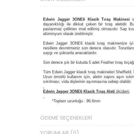
Edwin Jagger 3ONE6 Klasik Tıraş Makinesi
dayanıklılığı ile dikkat çeken bir tıraş aletidir.
Bu
paslanmaz çelikten imal edilmiş olmasıdır.
Sap kısm
alüminyum olarak üretilmiştir.
Edwin Jagger 3ONE6 klasik tıraş makinenize iyi 
nesillere devretmeniz son derece olasıdır. Torunların
saygı ve şükranla anacaklardır.
Son derece şık bir kutuda 5 adet Feather tıraş bıçağ
Tüm Edwin Jagger klasik tıraş makineleri Sheffield, İn
Uzun ömürlü kullanım için, aletin sapını aşırı sıkma
sıkılması; vida dişlerinin aşınmasına sebep olabilir.
Edwin Jagger 3ONE6 Klasik Tıraş Aleti
ölçüleri
:
*Toplam uzunluğu : 96.6mm
*Sap uzunluğu : 89.4mm
*Ağırlığı : 64gr
ÖDEME SEÇENEKLERI
Ürün Özellikleri
YORUMLAR (0)
Başlık Türü
:
Üç