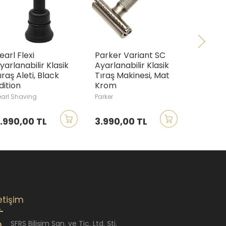
earl Flexi
Parker Variant SC
Edwin J
yarlanabilir Klasik
Ayarlanabilir Klasik
Klasik Tı
ıraş Aleti, Black
Tıraş Makinesi, Mat
Siyah
dition
Krom
Edwin Ja
earl Shaving
Parker
.990,00 TL
3.990,00 TL
2.950,
letişim
SFRS Bilişim San. ve Tic. Ltd. Şti.