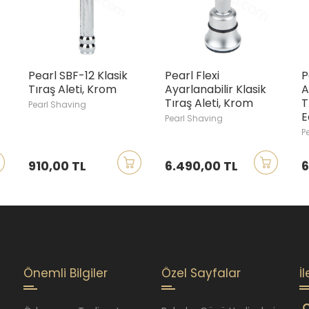
Pearl SBF-12 Klasik
Pearl Flexi
P
Tıraş Aleti, Krom
Ayarlanabilir Klasik
A
Tıraş Aleti, Krom
T
Pearl Shaving
E
Pearl Shaving
P
910,00 TL
6.490,00 TL
6
Önemli Bilgiler
Özel Sayfalar
İ