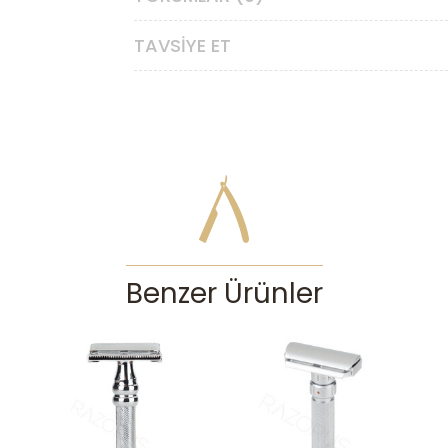
Koruma Barı
:
Ta
TAVSIYE ET
Agresiflik Düzeyi
:
Or
Benzer Ürünler