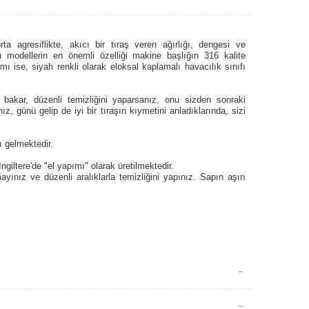
orta agresiflikte, akıcı bir tıraş veren ağırlığı, dengesi ve
 modellerin en önemli özelliği makine başlığın 316 kalite
ı ise, siyah renkli olarak eloksal kaplamalı havacılık sınıfı
bakar, düzenli temizliğini yaparsanız, onu sizden sonraki
ız, günü gelip de iyi bir tıraşın kıymetini anladıklarında, sizi
ı gelmektedir.
giltere'de "el yapımı" olarak üretilmektedir.
yınız ve düzenli aralıklarla temizliğini yapınız. Sapın aşırı
 Parçalı