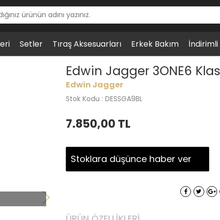
eri
Setler
Tıraş Aksesuarları
Erkek Bakım
İndiriml
6 Klasik Tıraş Aleti, Gümüş Renkli
Edwin Jagger 3ONE6 Klasi
Edwin Jagger
Stok Kodu : DESSGA9BL
7.850,00
TL
Stoklara düşünce haber ver
ÜRÜN ÖZELLIKLERI