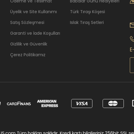
Ödeme ve Teslimat
Babalar Günü Hediyeleri
Üyelik ve Site Kullanımı
Türk Tıraşı Köşesi
Satış Sözleşmesi
Islak Tıraş Setleri
Garanti ve İade Koşulları
Gizlilik ve Güvenlik
E
Çerez Politikamız
om Tüm hakları saklıdır. Kredi kartı bilgileriniz 256bit SSL ser