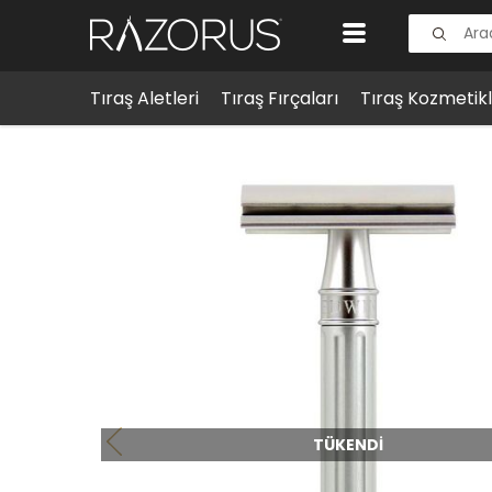
Tıraş Aletleri
Tıraş Fırçaları
Tıraş Kozmetikl
Tıraş Aletleri
Klasik Tıraş Aletleri
Edwin Jagger 3ONE
TÜKENDI