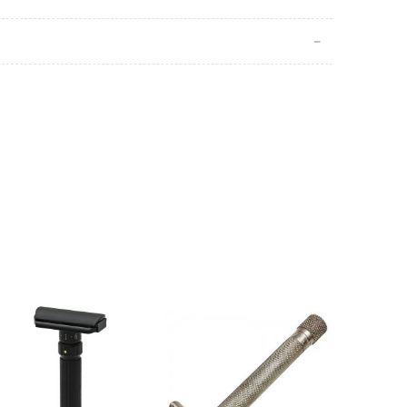
raksız
ta Agresif
YENI