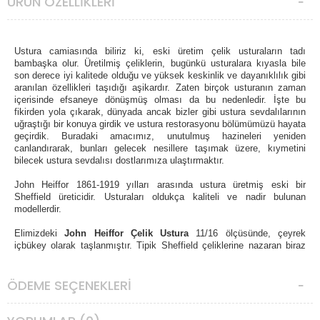
ÜRÜN ÖZELLIKLERI
Ustura camiasında biliriz ki, eski üretim çelik usturaların tadı
bambaşka olur. Üretilmiş çeliklerin, bugünkü usturalara kıyasla bile
son derece iyi kalitede olduğu ve yüksek keskinlik ve dayanıklılık gibi
aranılan özellikleri taşıdığı aşikardır. Zaten birçok usturanın zaman
içerisinde efsaneye dönüşmüş olması da bu nedenledir. İşte bu
fikirden yola çıkarak, dünyada ancak bizler gibi ustura sevdalılarının
uğraştığı bir konuya girdik ve ustura restorasyonu bölümümüzü hayata
geçirdik. Buradaki amacımız, unutulmuş hazineleri yeniden
canlandırarak, bunları gelecek nesillere taşımak üzere, kıymetini
bilecek ustura sevdalısı dostlarımıza ulaştırmaktır.
John Heiffor 1861-1919 yılları arasında ustura üretmiş eski bir
Sheffield üreticidir. Usturaları oldukça kaliteli ve nadir bulunan
modellerdir.
Elimizdeki
John Heiffor Çelik Ustura
11/16 ölçüsünde, çeyrek
içbükey olarak taşlanmıştır. Tipik Sheffield çeliklerine nazaran biraz
daha sert ve gevrek bir çeliğe sahip ve kayışa cevabı iyidir. Yaşı
itibariyle yoğun bir korozyona maruz kalmış bu modeli, imkan verdiği
ÖDEME SEÇENEKLERI
kadarıyla temizledik, yanakları tamamen yeniden taşladık. Formunu
bozmamak adına fotolarda da görülebilen lokal bazı bölgelerdeki
korozyon izlerini bıraktık. Hareli ceviz ağacından mat finisajlı saplarla
birlikte hazırladığımız bu modelimizin fiyatını uygun tuttuk. Bu