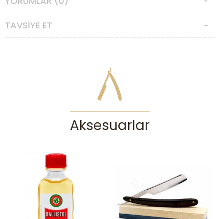
YORUMLAR (0)
vesileyle uygun fiyata eski bir Sheffield usturası deneme imkanı
sağlamış olmayı umuyoruz.
TAVSIYE ET
Usturamız polisajlanmış, kayışlanmış, dezenfekte edilmiş ve koruma
amaçlı yağlanmıştır. Paketten çıkarıldığı haliyle tıraşa hazırdır.
Usturalar özel ilgi ve bakım isterler. Keskin ağız mutlaka darbelerden
veya sürtünmelerden korunmalıdır. Her kullanım sonrası özenle
temizleyip kurulayarak saklamanız gerekmektedir. Asla nemli
bırakılmaması gereken usturanız, uzun süre kullanmayacağı
zamanlarda mutlaka ince bir yağ tabakasıyla korunmaya alınmalıdır.
UYARI:
Ustura, ıslak tıraşta deneyim sahibi olan, yüzünü, cildini ve
sakalını tanıyan tecrübeli kişilerin kullanımına uygun bir alettir. Yeterli
deneyimi olmayan kişilerin elinde ustura ciddi kazalara ve
Aksesuarlar
yaralanmalara yol açabilir. Islak tıraşı seven ancak yeterince deneyim
sahibi olmayan bir kullanıcıysanız
klasik tıraş aletlerimize
göz
gezdirmenizi tavsiye ederiz.
***Sadece ustura gönderilmektedir; stantlı resim görsel amaçlı
eklenmiştir.