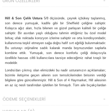
ÜRÜN ÖZELLIKLERI
Hill & Son Çelik Ustura
5/8 ölçüsünde, çeyrek içbükey taşlanmış,
son derece yumuşak, kadife gibi bir Sheffield çeliğine sahiptir.
Kolayca ağız alan, hızla bilenen ve güzel parlayan kaliteli bir çeliğe
sahiptir. Bir asırdan yaşlı olduğunu tahmin ettiğimiz bu özel model
birkaç ufak noktada korozyon izlerine sahiptir ve orta kondisyondadır,
kullanımına teşkil etmeyen sağa doğru hafif sırt eğriliği bulunmaktadır.
Bu usturayı orijinaline sadık kalarak manda boynuzundan saplarla
kombine ettik. Yumuşak, son derece konforlu çeliği dolayısıyla
özellikle hassas ciltli kullanıcılara tavsiye edeceğimiz rahat tıraşlı bir
modeldir.
Londra’dan çıkmış olan elimizdeki bu nadir usturamızın açıklamaları;
bizimle iletişime geçen ailenin son temsilcilerinden birisinin verdiği
bilgilere göre güncellenmiştir. Hill & Son of 4 Haymarket, Hill ailesinin
en az üç nesli tarafından işletilen bir firmaydı. Tüm aile bıçakçılardan
oluşuyordu. Thomas Robert Hill, aile şirketiyle ilişkili ilk Hill'di. Şirket,
Londra'nın prestijli bölgesi St James'teki 4 Haymarket'te bulunuyordu.
ÖDEME SEÇENEKLERI
Usturalar ve genel çatal bıçak takımlarının yanı sıra buz baltaları da
dahil olmak üzere pek çok yüksek kaliteli ürün üretiyorlardı. 1970'lerde