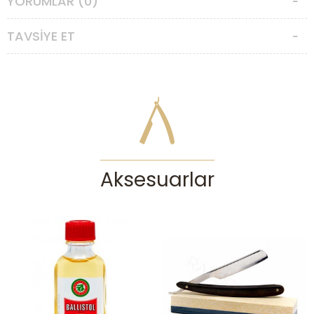
YORUMLAR (0)
bir İskoç dağında keşfedilen, yenilenmiş ve şimdi bir müzede bulunan
bir Alp Buz Baltası özellikle ilgi çekicidir.
TAVSIYE ET
Sonrasında buz patenleri şirket tarafından tüm Hill markası için
üretilmeye başlandı ve firmanın asıl ürünü haline geldiler. Nüfus
kayıtlarına göre Edwin Bardelle Hill (Thomas'ın oğlu) kayıtlı mesleğini
bıçakçıdan, buz pateni üreticisi olarak değiştirmiş, ancak adres 4
Haymarket kalmıştır.
Usturamız polisajlanmış, kayışlanmış, dezenfekte edilmiş ve koruma
amaçlı yağlanmıştır. Paketten çıkarıldığı haliyle tıraşa hazırdır.
Usturalar özel ilgi ve bakım isterler. Keskin ağız mutlaka darbelerden
veya sürtünmelerden korunmalıdır. Her kullanım sonrası özenle
temizleyip kurulayarak saklamanız gerekmektedir. Asla nemli
Aksesuarlar
bırakılmaması gereken usturanız, uzun süre kullanmayacağı
zamanlarda mutlaka ince bir yağ tabakasıyla korunmaya alınmalıdır.
UYARI:
Ustura, ıslak tıraşta deneyim sahibi olan, yüzünü, cildini ve
sakalını tanıyan tecrübeli kişilerin kullanımına uygun bir alettir. Yeterli
deneyimi olmayan kişilerin elinde ustura ciddi kazalara ve
yaralanmalara yol açabilir. Islak tıraşı seven ancak yeterince deneyim
sahibi olmayan bir kullanıcıysanız
klasik tıraş aletlerimize
göz
gezdirmenizi tavsiye ederiz.
***Sadece ustura gönderilmektedir; stantlı resim görsel amaçlı
eklenmiştir.