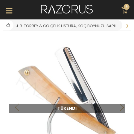
0
J. R. TORREY & CO ÇELIK USTURA, KOÇ BOYNUZU SAPLI
TÜKENDI