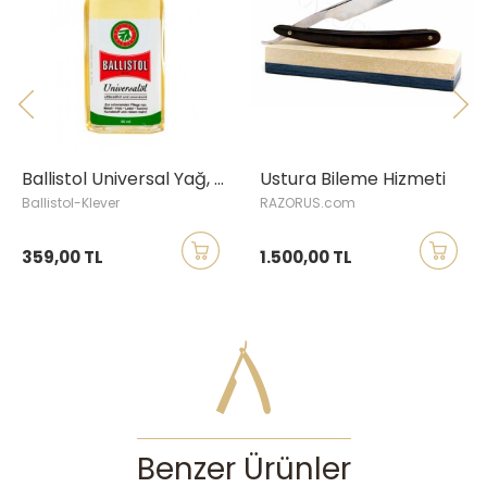
sakalını tanıyan tecrübeli kişilerin kullanımına uygun bir alettir. Yeterli
deneyimi olmayan kişilerin elinde ustura ciddi kazalara ve
yaralanmalara yol açabilir. Islak tıraşı seven ancak yeterince deneyim
sahibi olmayan bir kullanıcıysanız
klasik tıraş aletlerimize
göz
gezdirmenizi tavsiye ederiz.
***Sadece ustura gönderilmektedir; stantlı resim görsel amaçlı
eklenmiştir.
Ballistol Universal Yağ, 50 ml
Ustura Bileme Hizmeti
Ballistol-Klever
RAZORUS.com
359,00 TL
1.500,00 TL
Benzer Ürünler