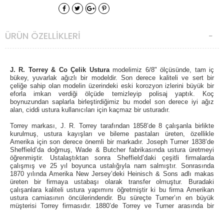
ÜRÜN ÖZELLIKLERI
J. R. Torrey & Co Çelik Ustura
modelimiz 6/8" ölçüsünde, tam iç
bükey, yuvarlak ağızlı bir modeldir. Son derece kaliteli ve sert bir
çeliğe sahip olan modelin üzerindeki eski korozyon izlerini büyük bir
eforla imkan verdiği ölçüde temizleyip polisaj yaptık. Koç
boynuzundan saplarla birleştirdiğimiz bu model son derece iyi ağız
alan, ciddi ustura kullanıcıları için kaçmaz bir usturadır.
Torrey markası, J. R. Torrey tarafından 1858’de 8 çalışanla birlikte
kurulmuş, ustura kayışları ve bileme pastaları üreten,
özellikle
Amerika için son derece önemli bir markadır.
Joseph Turner 1838’de
Sheffield’da doğmuş, Wade & Butcher fabrikasında ustura üretmeyi
öğrenmiştir. Ustalaştıktan sonra Sheffield’daki çeşitli firmalarda
çalışmış ve 25 yıl boyunca ustalığıyla nam salmıştır. Sonrasında
1870 yılında Amerika New Jersey’deki Heinisch & Sons adlı makas
üreten bir firmaya ustabaşı olarak transfer olmuştur. Buradaki
çalışanlara kaliteli ustura yapımını öğretmiştir ki bu firma Amerikan
ustura camiasının öncülerindendir. Bu süreçte Turner’ın en büyük
müşterisi Torrey firmasıdır. 1880’de Torrey ve Turner arasında bir
ortaklık yapılmış ve fabrika Worcester’a taşınmıştır. Turner firmanın
başına geçmiş Torrey de haznedar olmuştur. Turner hayatı boyunca