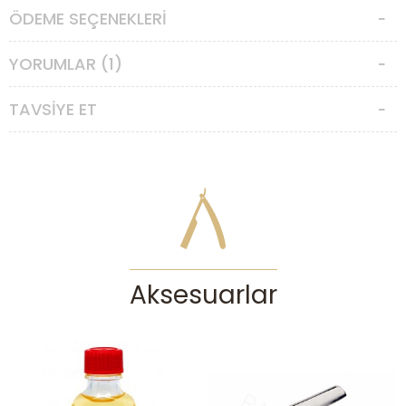
yüksek kalite ustura üretmek için çabalamış, bilgisi ve sanatını
ÖDEME SEÇENEKLERI
çalışanlarına aktarmıştır. Ustura ve kayışı birlikte üreten firma
Amerikan pazarında ve dünyada son derece başarılı olmuş ve
ünlenmiştir. 1967 yılına kadar ustura üretmiştir. Torrey usturaları
YORUMLAR (1)
Sheffield rakipleri seviyesinde yüksek kaliteli çelik ve işçiliğe sahip
olan, oldukça değerli ve koleksiyonluk ürünlerdir.
.
TAVSIYE ET
Ustura camiasında biliriz ki, eski üretim çelik usturaların tadı
bambaşka olur. Üretilmiş çeliklerin, bugünkü usturalara kıyasla bile
son derece iyi kalitede olduğu ve yüksek keskinlik ve dayanıklılık gibi
aranılan özellikleri taşıdığı aşikardır. Zaten birçok usturanın zaman
içerisinde efsaneye dönüşmüş olması da bu nedenledir. İşte bu
fikirden yola çıkarak, dünyada ancak bizler gibi ustura sevdalılarının
uğraştığı bir konuya girdik ve ustura restorasyonu bölümümüzü hayata
geçirdik. Buradaki amacımız, unutulmuş hazineleri yeniden
canlandırarak, bunları gelecek nesillere taşımak üzere, kıymetini
bilecek ustura sevdalısı dostlarımıza ulaştırmaktır.
Usturamız polisajlanmış, kayışlanmış, dezenfekte edilmiş ve koruma
Aksesuarlar
amaçlı yağlanmıştır. Paketten çıkarıldığı haliyle tıraşa hazırdır.
Usturalar özel ilgi ve bakım isterler. Keskin ağız mutlaka darbelerden
veya sürtünmelerden korunmalıdır. Her kullanım sonrası özenle
temizleyip kurulayarak saklamanız gerekmektedir. Asla nemli
bırakılmaması gereken usturanız, uzun süre kullanmayacağı
zamanlarda mutlaka ince bir yağ tabakasıyla korunmaya alınmalıdır.
UYARI:
Ustura, ıslak tıraşta deneyim sahibi olan, yüzünü, cildini ve