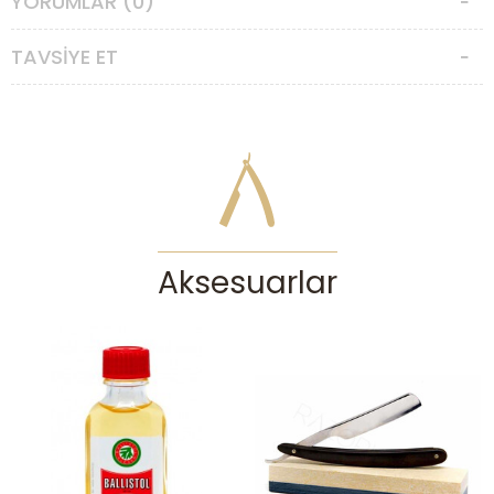
YORUMLAR (0)
çeliğiyle kolayca keskinleşmekte ve yüksek keskinliğe
ulaşabilmektedir.
TAVSIYE ET
Yaşına göre oldukça iyi konumda olan usturamıza parlak polisaj
yaptık ve parlak cilalı stabilize ahşaptan saplarla birleştirdik. İri ölçülü,
yüksek kaliteli, paslanmaz çelikten ustura arayan deneyimli
dostlarımıza tavsiye ederiz.
Usturamız polisajlanmış, kayışlanmış, dezenfekte edilmiş ve koruma
amaçlı yağlanmıştır. Paketten çıkarıldığı haliyle tıraşa hazırdır.
Usturalar özel ilgi ve bakım isterler. Keskin ağız mutlaka darbelerden
veya sürtünmelerden korunmalıdır. Her kullanım sonrası özenle
temizleyip kurulayarak saklamanız gerekmektedir. Asla nemli
bırakılmaması gereken usturanız, uzun süre kullanmayacağı
Aksesuarlar
zamanlarda mutlaka ince bir yağ tabakasıyla korunmaya alınmalıdır.
UYARI:
Ustura, ıslak tıraşta deneyim sahibi olan, yüzünü, cildini ve
sakalını tanıyan tecrübeli kişilerin kullanımına uygun bir alettir. Yeterli
deneyimi olmayan kişilerin elinde ustura ciddi kazalara ve
yaralanmalara yol açabilir. Islak tıraşı seven ancak yeterince deneyim
sahibi olmayan bir kullanıcıysanız
klasik tıraş aletlerimize
göz
gezdirmenizi tavsiye ederiz.
***Sadece ustura gönderilmektedir; stantlı resim görsel amaçlı
eklenmiştir.