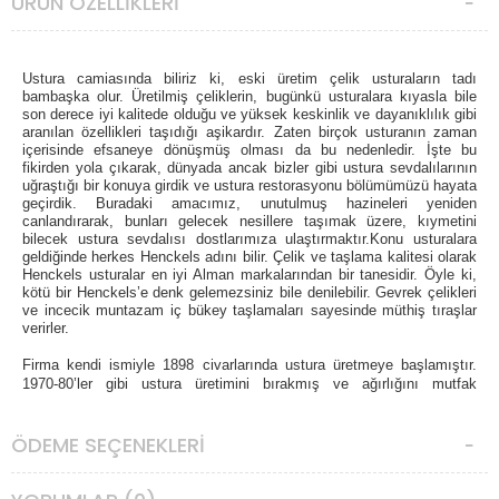
ÜRÜN ÖZELLIKLERI
Ustura camiasında biliriz ki, eski üretim çelik usturaların tadı
bambaşka olur. Üretilmiş çeliklerin, bugünkü usturalara kıyasla bile
son derece iyi kalitede olduğu ve yüksek keskinlik ve dayanıklılık gibi
aranılan özellikleri taşıdığı aşikardır. Zaten birçok usturanın zaman
içerisinde efsaneye dönüşmüş olması da bu nedenledir. İşte bu
fikirden yola çıkarak, dünyada ancak bizler gibi ustura sevdalılarının
uğraştığı bir konuya girdik ve ustura restorasyonu bölümümüzü hayata
geçirdik. Buradaki amacımız, unutulmuş hazineleri yeniden
canlandırarak, bunları gelecek nesillere taşımak üzere, kıymetini
bilecek ustura sevdalısı dostlarımıza ulaştırmaktır.
Konu usturalara
geldiğinde herkes Henckels adını bilir. Çelik ve taşlama kalitesi olarak
Henckels usturalar en iyi Alman markalarından bir tanesidir. Öyle ki,
kötü bir Henckels’e denk gelemezsiniz bile denilebilir. Gevrek çelikleri
ve incecik muntazam iç bükey taşlamaları sayesinde müthiş tıraşlar
verirler.
Firma kendi ismiyle 1898 civarlarında ustura üretmeye başlamıştır.
1970-80’ler gibi ustura üretimini bırakmış ve ağırlığını mutfak
bıçaklarına vermiştir. Bugün vintage usturaları en çok aranan Alman
usturalarındandır.
ÖDEME SEÇENEKLERI
Elimizdeki
J. A. Henckels Friodur Çelik Ustura
11/16” ölçüsünde,
paslanmaz çelikten, yarım içbükey taşlamalı bir modeldir. Oldukça
etli, dolgun ve iri boyutlardaki bu model, son derece kaliteli paslanmaz