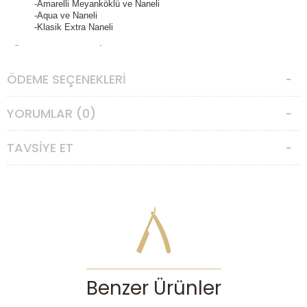
-Amarelli Meyanköklü ve Naneli
-Aqua ve Naneli
-Klasik Extra Naneli
Üretim yeri Floransa, İtalya'dır.
ÖDEME SEÇENEKLERI
YORUMLAR (0)
TAVSIYE ET
Benzer Ürünler