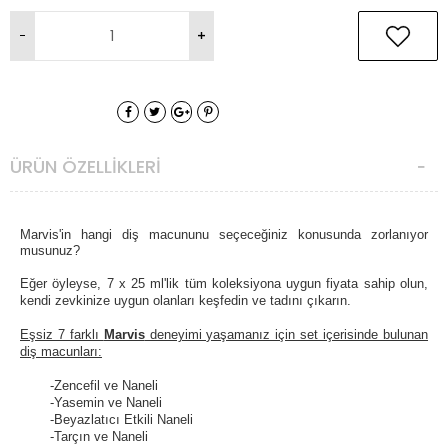
ÜRÜN ÖZELLIKLERI
Marvis'in hangi diş macununu seçeceğiniz konusunda zorlanıyor
musunuz?
Eğer öyleyse, 7 x 25 ml'lik tüm koleksiyona uygun fiyata sahip olun,
kendi zevkinize uygun olanları keşfedin ve tadını çıkarın.
Eşsiz 7 farklı
Marvis
deneyimi yaşamanız için set içerisinde bulunan
diş macunları:
-Zencefil ve Naneli
-Yasemin ve Naneli
-Beyazlatıcı Etkili Naneli
-Tarçın ve Naneli