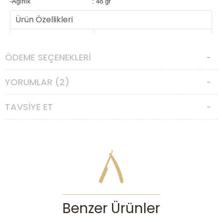
-Ağırlık
: 48 gr
Ürün Özellikleri
Başlık Türü
:
Dört Parçalı
Koruma Barı
:
Taraksız
ÖDEME SEÇENEKLERI
Agresiflik
:
Korunaklı
YORUMLAR (2)
Düzeyi
TAVSIYE ET
Benzer Ürünler