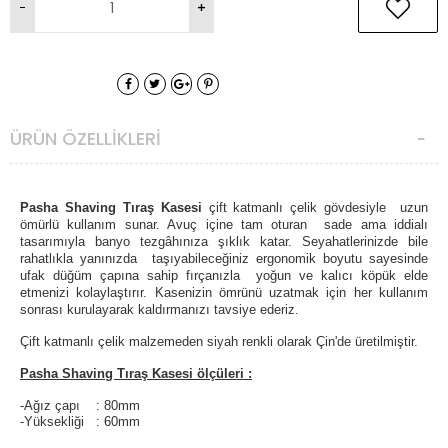
ÜRÜN ÖZELLIKLERI
Pasha Shaving Tıraş Kasesi
ç
ift katmanlı çelik gövdesiyle uzun
ömürlü kullanım sunar. A
vuç içine tam oturan s
ade ama iddialı
tasarımıyla banyo tezgâhınıza şıklık katar. Seyahatlerinizde bile
rahatlıkla yanınızda taşıyabileceğiniz
ergonomik boyutu sayesinde
ufak düğüm çapına sahip f
ırçanızla yoğun ve kalıcı köpük elde
etmenizi kolaylaştırır. Kasenizin ömrünü uzatmak için her kullanım
sonrası kurulayarak kaldırmanızı tavsiye ederiz.
Çift katmanlı çelik malzemeden siyah renkli olarak Çin'de üretilmiştir.
Pasha Shaving Tıraş Kasesi
ölçüleri :
-Ağız çapı : 80mm
-Yüksekliği : 60mm