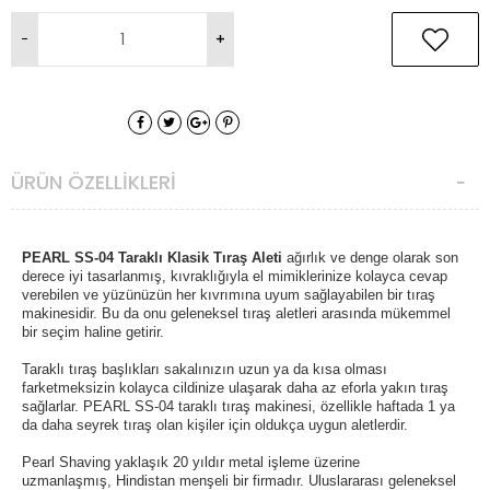
ÜRÜN ÖZELLIKLERI
PEARL SS-04 Taraklı Klasik Tıraş Aleti
ağırlık ve denge olarak son
derece iyi tasarlanmış, kıvraklığıyla el mimiklerinize kolayca cevap
verebilen ve yüzünüzün her kıvrımına uyum sağlayabilen bir tıraş
makinesidir. Bu da onu geleneksel tıraş aletleri arasında mükemmel
bir seçim haline getirir.
Taraklı
tıraş başlıkları sakalınızın uzun ya da kısa olması
farketmeksizin kolayca cildinize ulaşarak daha az eforla yakın tıraş
sağlarlar.
PEARL SS-04 taraklı tıraş makinesi, ö
zellikle haftada 1 ya
da daha seyrek tıraş olan kişiler için
oldukça uygun aletlerdir.
Pearl Shaving yaklaşık 20 yıldır metal işleme üzerine
uzmanlaşmış,
Hindistan menşeli
bir firmadır.
Uluslararası geleneksel