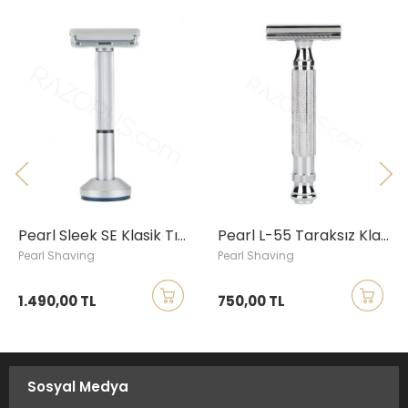
Agresiflik
:
Agresif
Düzeyi
Pearl Sleek SE Klasik Tıraş Aleti, Standlı
Pearl L-55 Taraksız Klasik Tıraş Aleti, Krom
Pearl Shaving
Pearl Shaving
1.490,00 TL
750,00 TL
Sosyal Medya