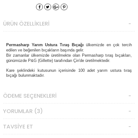
ÜRÜN ÖZELLIKLERI
Permasharp Yarım Ustura Tıraş Bıçağı
ülkemizde en çok tercih
edilen ve beğenilen bıçakların başında gelir.
Bir zamanlar ülkemizde üretilmekte olan Permasharp tıraş bıçakları,
günümüzde P&G (Gillette) tarafından Çin'de üretilmektedir.
Kare şeklindeki kutusunun içerisinde 100 adet yarım ustura tıraş
bıçağı bulunmaktadır.
ÖDEME SEÇENEKLERI
YORUMLAR (3)
TAVSIYE ET