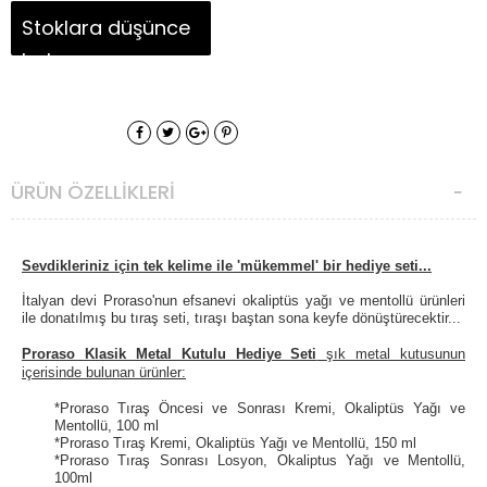
Stoklara düşünce
haber ver
ÜRÜN ÖZELLIKLERI
Sevdikleriniz için tek kelime ile 'mükemmel' bir hediye seti...
İtalyan devi Proraso'nun efsanevi okaliptüs yağı ve mentollü ürünleri
ile donatılmış bu tıraş seti, tıraşı baştan sona keyfe dönüştürecektir...
Proraso Klasik Metal Kutulu Hediye Seti
şık metal kutusunun
içerisinde bulunan ürünler:
*Proraso Tıraş Öncesi ve Sonrası Kremi, Okaliptüs Yağı ve
Mentollü, 100 ml
*Proraso Tıraş Kremi, Okaliptüs Yağı ve Mentollü, 150 ml
*Proraso Tıraş Sonrası Losyon, Okaliptus Yağı ve Mentollü,
100ml