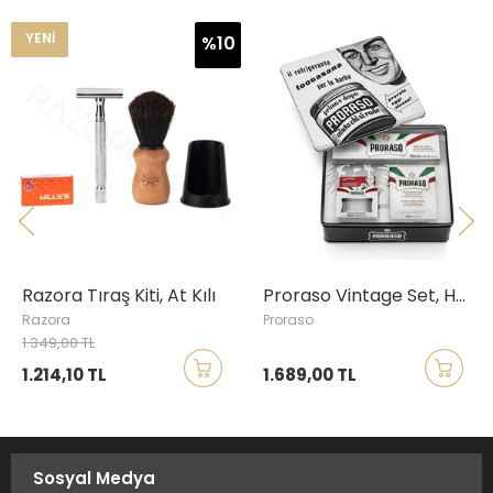
YENI
%10
Razora Tıraş Kiti, At Kılı
Proraso Vintage Set, Hassas, Toccasana
Razora
Proraso
1.349,00 TL
1.214,10 TL
1.689,00 TL
Sosyal Medya