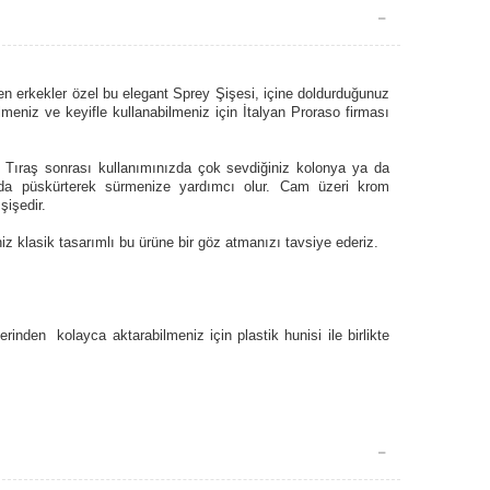
en erkekler özel bu elegant Sprey Şişesi, içine doldurduğunuz
meniz ve keyifle kullanabilmeniz için İtalyan Proraso firması
r. Tıraş sonrası kullanımınızda çok sevdiğiniz kolonya ya da
arda püskürterek sürmenize yardımcı olur. Cam üzeri krom
şişedir.
z klasik tasarımlı bu ürüne bir göz atmanızı tavsiye ederiz.
lerinden kolayca aktarabilmeniz için plastik hunisi ile birlikte