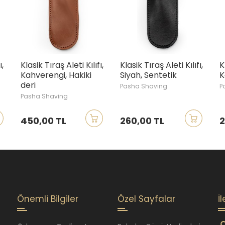
ı,
Klasik Tıraş Aleti Kılıfı,
Klasik Tıraş Aleti Kılıfı,
K
Kahverengi, Hakiki
Siyah, Sentetik
K
deri
Pasha Shaving
P
Pasha Shaving
450,00 TL
260,00 TL
2
Önemli Bilgiler
Özel Sayfalar
İ