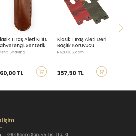
lasik Tıraş Aleti Kılıfı,
Klasik Tıraş Aleti Deri
Thiers I
ahverengi, Sentetik
Başlık Koruyucu
Ustura K
asha Shaving
RAZORUS.com
Thiers Iss
60,00 TL
357,50 TL
1.090,
letişim
SFRS Bilişim San. ve Tic. Ltd. Şti.