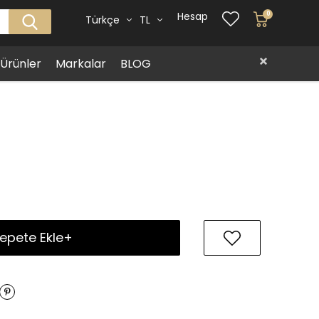
Hesap
0
Türkçe
TL
i Ürünler
Markalar
BLOG
epete Ekle+