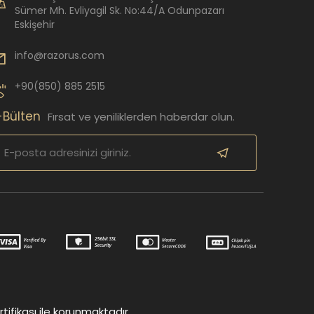
Sümer Mh. Evliyagil Sk. No:44/A Odunpazarı
Eskişehir
info@razorus.com
+90(850) 885 2515
-Bülten
Fırsat ve yeniliklerden haberdar olun.
tifikası ile korunmaktadır.