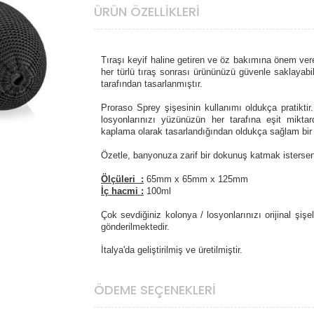
ÜRÜN ÖZELLIKLERI
Tıraşı keyif haline getiren ve öz bakımına önem ver
her türlü tıraş sonrası ürününüzü güvenle saklayabil
tarafından tasarlanmıştır.
Proraso Sprey şişesinin kullanımı oldukça pratikti
losyonlarınızı yüzünüzün her tarafına eşit mikt
kaplama olarak tasarlandığından oldukça sağlam bir 
Özetle, banyonuza zarif bir dokunuş katmak isterseni
Ölçüleri :
65mm x 65mm x 125mm
İç hacmi :
100ml
Çok sevdiğiniz kolonya / losyonlarınızı orijinal şişe
gönderilmektedir.
İtalya'da geliştirilmiş ve üretilmiştir.
ÖDEME SEÇENEKLERI