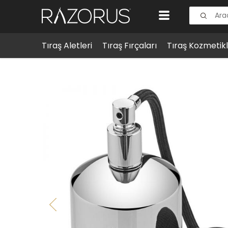
Tıraş Aletleri
Tıraş Fırçaları
Tıraş Kozmetikl
Tıraş Aksesuarları
Çanta & Kılıflar
Proraso Sprey Ş