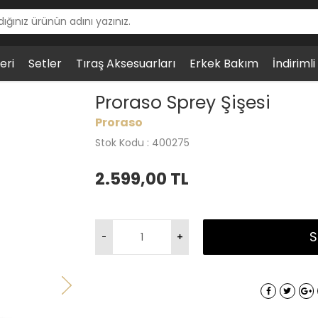
eri
Setler
Tıraş Aksesuarları
Erkek Bakım
İndiriml
işesi
Proraso Sprey Şişesi
Proraso
Stok Kodu : 400275
2.599,00
TL
S