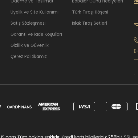
Ödeme ve Teslimat
Babalar Günü Hediyeleri
Üyelik ve Site Kullanımı
Türk Tıraşı Köşesi
Satış Sözleşmesi
Islak Tıraş Setleri
Garanti ve İade Koşulları
Gizlilik ve Güvenlik
E
Çerez Politikamız
om Tüm hakları saklıdır. Kredi kartı bilgileriniz 256bit SSL ser