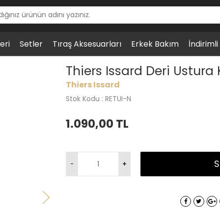
eri
Setler
Tıraş Aksesuarları
Erkek Bakım
İndiriml
d Deri Ustura Kılıfı, Siyah
Thiers Issard Deri Ustura Kı
Thiers Issard
Stok Kodu : RETUI-N
1.090,00
TL
S