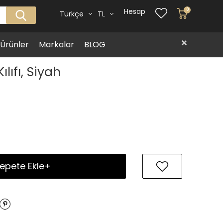
Hesap
0
Türkçe
TL
i Ürünler
Markalar
BLOG
lıfı, Siyah
epete Ekle+