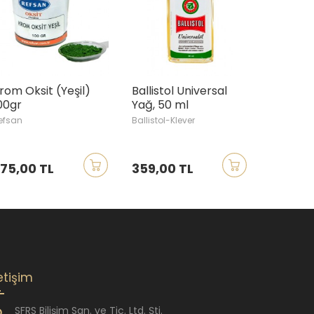
rom Oksit (Yeşil)
Ballistol Universal
00gr
Yağ, 50 ml
efsan
Ballistol-Klever
75,00 TL
359,00 TL
letişim
SFRS Bilişim San. ve Tic. Ltd. Şti.