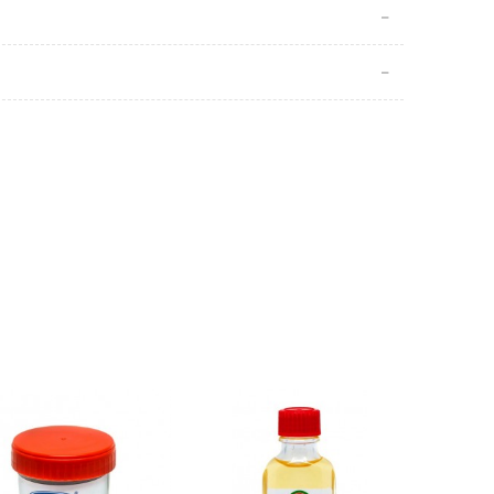
n çıkarıp keyifli bir ritüele dönüştürmek istiyorsanız, Thiers