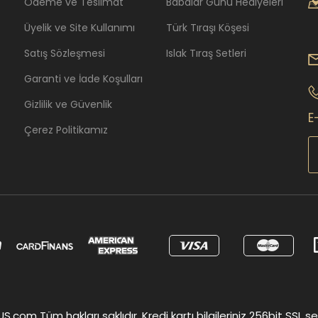
Ödeme ve Teslimat
Babalar Günü Hediyeleri
Üyelik ve Site Kullanımı
Türk Tıraşı Köşesi
Satış Sözleşmesi
Islak Tıraş Setleri
Garanti ve İade Koşulları
Gizlilik ve Güvenlik
E
Çerez Politikamız
om Tüm hakları saklıdır. Kredi kartı bilgileriniz 256bit SSL ser