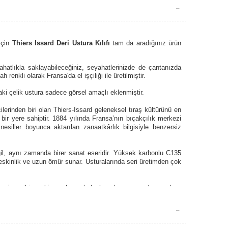
için
Thiers Issard Deri Ustura Kılıfı
tam da aradığınız ürün
rahatlıkla saklayabileceğiniz, seyahatlerinizde de çantanızda
ah renkli olarak Fransa'da el işçiliği ile üretilmiştir.
aki çelik ustura sadece görsel amaçlı eklenmiştir.
rinden biri olan Thiers-Issard geleneksel tıraş kültürünü en
bir yere sahiptir. 1884 yılında Fransa’nın bıçakçılık merkezi
esiller boyunca aktarılan zanaatkârlık bilgisiyle benzersiz
eğil, aynı zamanda birer sanat eseridir. Yüksek karbonlu C135
eskinlik ve uzun ömür sunar. Usturalarında seri üretimden çok
eçine gibi seçkin malzemelerle hazırlanan sap tasarımları,
ers Issard ürünü, yıllar geçtikçe değer kazanan ve kullanıcıyla
rd, sadece bir marka değil; aynı zamanda kalite, prestij ve