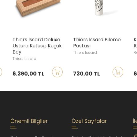
Thiers Issard Deluxe
Thiers Issard Bileme
K
Ustura Kutusu, Küçük
Pastası
1
Boy
Thiers Issard
R
Thiers Issard
6.390,00 TL
730,00 TL
6
Önemli Bilgiler
Özel Sayfalar
İ