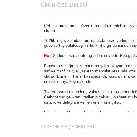
ÜRÜN ÖZELLIKLERI
Çelik usturalarınızı güvenle muhafaza edebilmeniz 
olabilir.
7/8"lik ölçüye kadar tüm usturalarınızı yerleştirip 
güvenle taşıyabileceğiniz bu
kılıf sığır derisinden siy
Not:
Sadece ustura kılıfı gönderilmektedir.
Fotoğraft
Fransız ustalığının zamana meydan okuyan temsilcile
saf ve zarif haliyle yaşatan markalar arasında özel 
olarak bilinen Thiers kasabasında kurulan marka n
ürünler ortaya koymaktadır.
Thiers Issard usturaları, yalnızca bir tıraş aracı d
Carbonsong çelikten üretilen bıçakları, olağanüstü k
ustalık ve detaylara verilen önem öne çıkar.
Değerli egzotik ahşaplar, kemik, boynuz ve özel r
usturaların görsel çekiciliğini artırır. Her bir Thi
birlikte “yaşayan” bir obje haline gelir.
ÖDEME SEÇENEKLERI
Geleneksel ıslak tıraş tutkunları için Thiers Issa