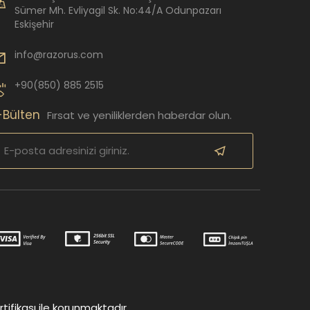
Sümer Mh. Evliyagil Sk. No:44/A Odunpazarı
Eskişehir
info@razorus.com
+90(850) 885 2515
-Bülten
Fırsat ve yeniliklerden haberdar olun.
tifikası ile korunmaktadır.