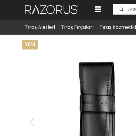
Tıraş Aletleri
Tıraş Fırçaları
Tıraş Kozmetikl
Tıraş Aksesuarları
Ustura Aksesuarları
Thiers Issar
YENI