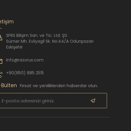
letişim
SFRS Bilişim San. ve Tic. Ltd. Şti.
Sümer Mh. Evliyagil Sk. No:44/A Odunpazarı
Eskişehir
info@razorus.com
+90(850) 885 2515
-Bülten
Fırsat ve yeniliklerden haberdar olun.