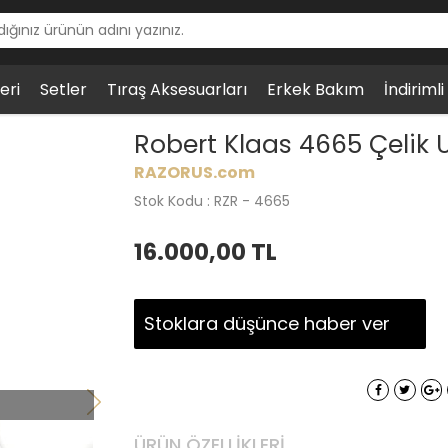
eri
Setler
Tıraş Aksesuarları
Erkek Bakım
İndiriml
 Çelik Ustura, Venge Ağacı Saplı
Robert Klaas 4665 Çelik 
RAZORUS.com
Stok Kodu : RZR - 4665
16.000,00
TL
Stoklara düşünce haber ver
ÜRÜN ÖZELLIKLERI