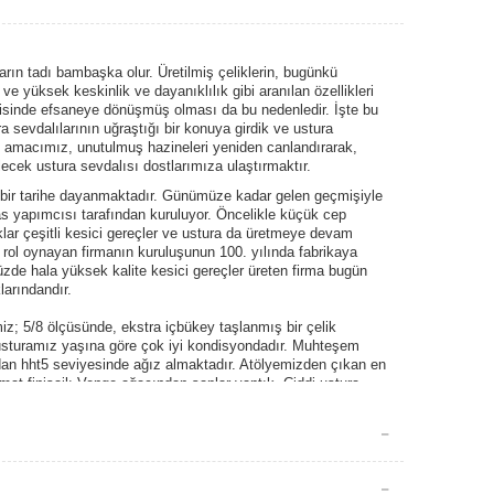
ların tadı bambaşka olur. Üretilmiş çeliklerin, bugünkü
 ve yüksek keskinlik ve dayanıklılık gibi aranılan özellikleri
erisinde efsaneye dönüşmüş olması da bu nedenledir. İşte bu
a sevdalılarının uğraştığı bir konuya girdik ve ustura
 amacımız, unutulmuş hazineleri yeniden canlandırarak,
ilecek ustura sevdalısı dostlarımıza ulaştırmaktır.
 bir tarihe dayanmaktadır. Günümüze kadar gelen geçmişiyle
as yapımcısı tarafından kuruluyor. Öncelikle küçük cep
klar çeşitli kesici gereçler ve ustura da üretmeye devam
i rol oynayan firmanın kuruluşunun 100. yılında fabrikaya
üzde hala yüksek kalite kesici gereçler üreten firma bugün
larındandır.
z; 5/8 ölçüsünde, ekstra içbükey taşlanmış bir çelik
z usturamız yaşına göre çok iyi kondisyondadır. Muhteşem
adan hht5 seviyesinde ağız almaktadır. Atölyemizden çıkan en
 mat finisajlı Venge ağacından saplar yaptık. Ciddi ustura
eneyimli kullanıcılara şiddetle tavsiye ediyoruz.
ilmiş ve koruma amaçlı yağlanmıştır. Paketten çıkarıldığı
 isterler. Keskin ağız mutlaka darbelerden veya sürtünmelerden
p kurulayarak saklamanız gerekmektedir. Asla nemli
ayacağı zamanlarda mutlaka ince bir yağ tabakasıyla