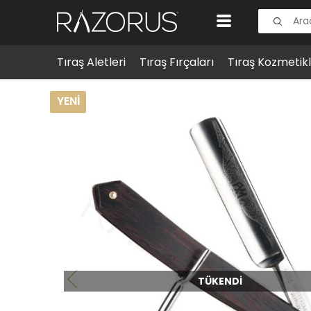
Tıraş Aletleri
Tıraş Fırçaları
Tıraş Kozmetikl
Tıraş Aletleri
Restore Usturalar
Robert Klaas 4665
YENI
TÜKENDI