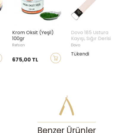
Krom Oksit (Yeşil)
Dovo 185 Ustura
100gr
Kayışı, Sığır Derisi
Refsan
Dovo
Tükendi
675,00 TL
Benzer Ürünler