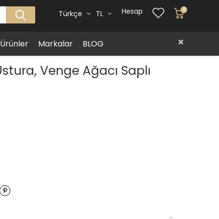
Hesap
0
Türkçe
TL
i Ürünler
Markalar
BLOG
Ustura, Venge Ağacı Saplı