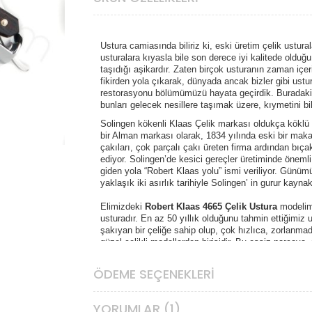
Ustura camiasında biliriz ki, eski üretim çelik ustura
usturalara kıyasla bile son derece iyi kalitede olduğu
taşıdığı aşikardır. Zaten birçok usturanın zaman iç
fikirden yola çıkarak, dünyada ancak bizler gibi ustur
restorasyonu bölümümüzü hayata geçirdik. Buradaki
bunları gelecek nesillere taşımak üzere, kıymetini b
Solingen kökenli Klaas Çelik markası oldukça köklü
bir Alman markası olarak, 1834 yılında eski bir mak
çakıları, çok parçalı çakı üreten firma ardından bıça
ediyor. Solingen’de kesici gereçler üretiminde öneml
giden yola “Robert Klaas yolu” ismi veriliyor. Günüm
yaklaşık iki asırlık tarihiyle Solingen’ in gurur kaynak
Elimizdeki
Robert Klaas 4665 Çelik Ustura
modelimi
usturadır. En az 50 yıllık olduğunu tahmin ettiğimi
şakıyan bir çeliğe sahip olup, çok hızlıca, zorlanm
güzel çelikli modellerden birisidir. Bu eşsiz parçaya,
koleksiyonerlerine ve tam bir tıraş usturası arayan d
ÖDEME SEÇENEKLERI
Usturamız polisajlanmış, kayışlanmış, dezenfekte ed
haliyle tıraşa hazırdır. Usturalar özel ilgi ve bakım
korunmalıdır. Her kullanım sonrası özenle temizleyi
YORUMLAR (1)
bırakılmaması gereken usturanız, uzun süre kullanm