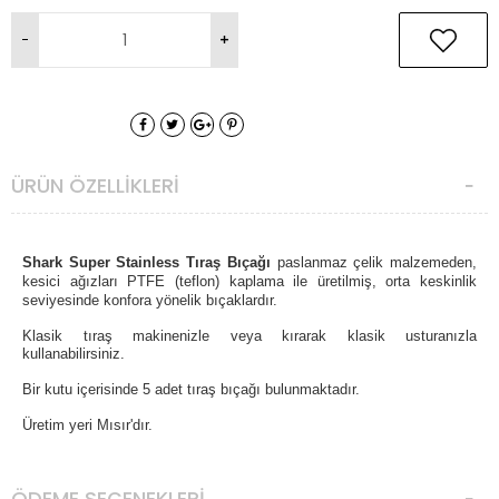
ÜRÜN ÖZELLIKLERI
Shark
Super Stainless
Tıraş Bıçağı
paslanmaz çelik malzemeden,
kesici ağızları PTFE (teflon) kaplama ile üretilmiş, orta keskinlik
seviyesinde konfora yönelik bıçaklardır.
Klasik tıraş makinenizle veya kırarak klasik usturanızla
kullanabilirsiniz.
Bir kutu içerisinde 5 adet tıraş bıçağı bulunmaktadır.
Üretim yeri Mısır'dır.
ÖDEME SEÇENEKLERI