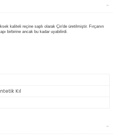
sek kaliteli reçine saplı olarak Çin'de üretilmiştir.
Fırçanın
apı birbirine ancak bu kadar uyabilirdi.
ntetik Kıl
4