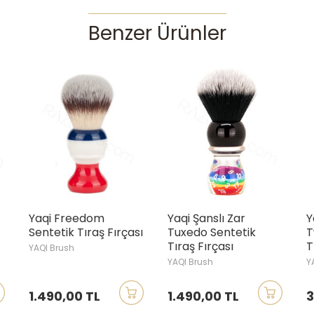
Benzer Ürünler
aqi Freedom
Yaqi Şanslı Zar
Yaqi Mo
entetik Tıraş Fırçası
Tuxedo Sentetik
Two Ba
Tıraş Fırçası
Tıraş Fı
AQI Brush
YAQI Brush
YAQI Brus
.490,00 TL
1.490,00 TL
3.550,