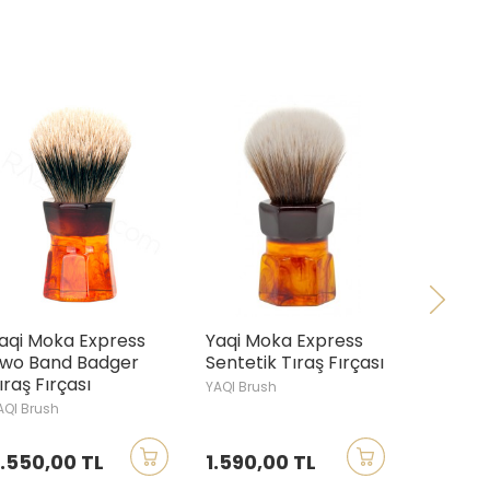
ka Express
Yaqi Moka Express
Yaqi Berber T
nd Badger
Sentetik Tıraş Fırçası
Sentetik Tıraş 
rçası
YAQI Brush
YAQI Brush
h
00 TL
1.590,00 TL
1.590,00 TL