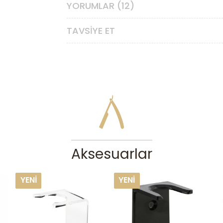
YORUMLAR (12)
TAVSIYE ET
Aksesuarlar
I
YENI