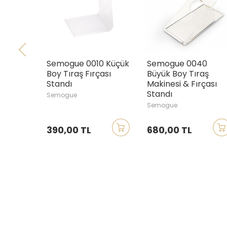
Semogue 0010 Küçük
Semogue 0040
Se
Boy Tıraş Fırçası
Büyük Boy Tıraş
Boy
Standı
Makinesi & Fırçası
Sta
Standı
Semogue
Sem
Semogue
390,00 TL
680,00 TL
39