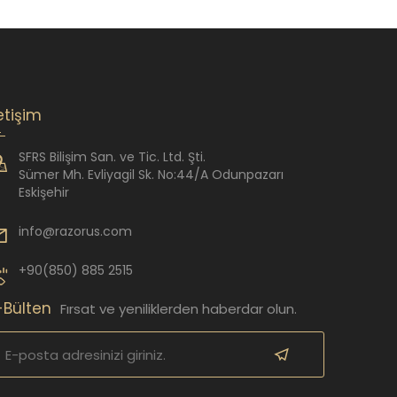
letişim
SFRS Bilişim San. ve Tic. Ltd. Şti.
Sümer Mh. Evliyagil Sk. No:44/A Odunpazarı
Eskişehir
info@razorus.com
+90(850) 885 2515
-Bülten
Fırsat ve yeniliklerden haberdar olun.