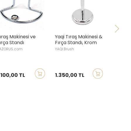
nesi ve
Yaqi Tıraş Makinesi &
Yaqi Tıraş Fırças
dı
Fırça Standı, Krom
Makine Standı, Fil
Renkli
om
YAQI Brush
YAQI Brush
 TL
1.350,00 TL
450,00 TL