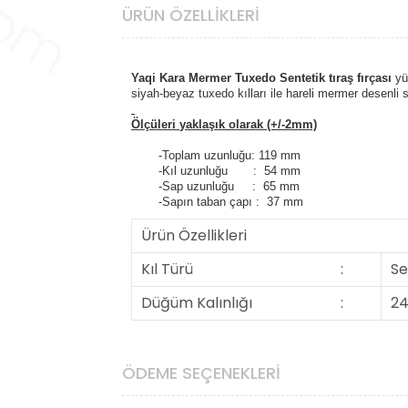
ÜRÜN ÖZELLIKLERI
Yaqi Kara Mermer Tuxedo
Sentetik tıraş fırçası
yük
siyah-beyaz tuxedo kılları ile hareli mermer desenli s
Ölçüleri
yaklaşık olarak (+/-2mm)
-Toplam uzunluğu: 119 mm
-Kıl uzunluğu : 54 mm
-Sap uzunluğu : 65 mm
-Sapın taban çapı : 37 mm
Ürün Özellikleri
Kıl Türü
:
Se
Düğüm Kalınlığı
:
2
ÖDEME SEÇENEKLERI