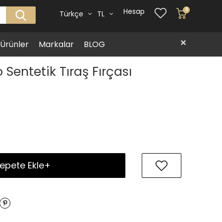
Hesap
0
Türkçe
TL
i Ürünler
Markalar
BLOG
Sentetik Tıraş Fırçası
epete Ekle+