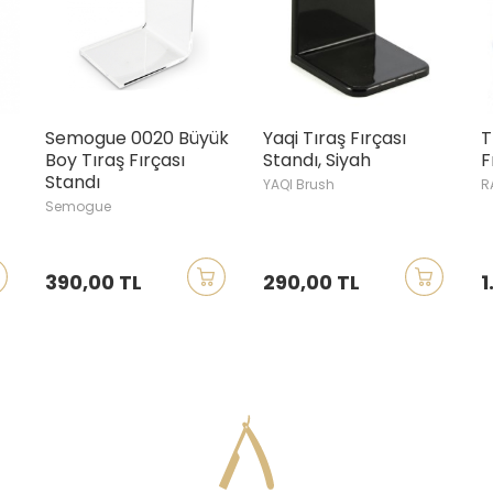
mogue 0020 Büyük
Yaqi Tıraş Fırçası
Tıraş Maki
 Tıraş Fırçası
Standı, Siyah
Fırça Stan
ndı
YAQI Brush
RAZORUS.c
ogue
0,00 TL
290,00 TL
1.100,00