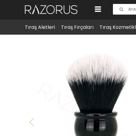
Tıraş Aletleri
Tıraş Fırçaları
Tıraş Kozmetikl
Tıraş Fırçaları
YAQI Brush
Yaqi Kara Mermer Tuxedo