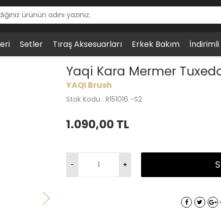
eri
Setler
Tıraş Aksesuarları
Erkek Bakım
İndiriml
 Sentetik Tıraş Fırçası
Yaqi Kara Mermer Tuxedo 
YAQI Brush
Stok Kodu : R151016 -S2
1.090,00
TL
S