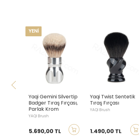
YENI
Yaqi Gemini Silvertip
Yaqi Twist Sentetik
Y
Badger Tıraş Fırçası,
Tıraş Fırçası
S
Parlak Krom
YAQI Brush
Y
YAQI Brush
5.690,00 TL
1.490,00 TL
1