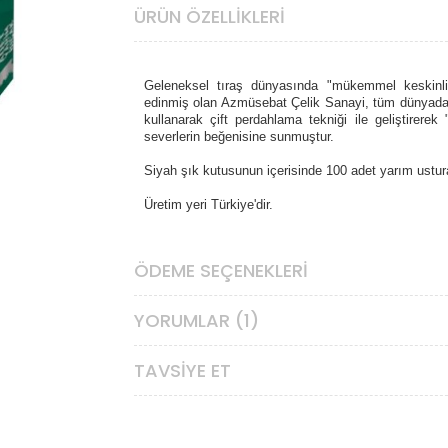
ÜRÜN ÖZELLIKLERI
Geleneksel tıraş dünyasında "mükemmel keskinli
edinmiş olan Azmüsebat Çelik Sanayi, tüm dünyada bil
kullanarak çift perdahlama tekniği ile geliştirerek 
severlerin beğenisine sunmuştur.
Siyah şık kutusunun içerisinde 100 adet yarım ustur
Üretim yeri Türkiye'dir.
ÖDEME SEÇENEKLERI
YORUMLAR (1)
TAVSIYE ET