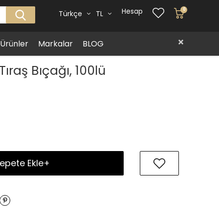
Hesap
0
Türkçe
TL
i Ürünler
Markalar
BLOG
ıraş Bıçağı, 100lü
epete Ekle+