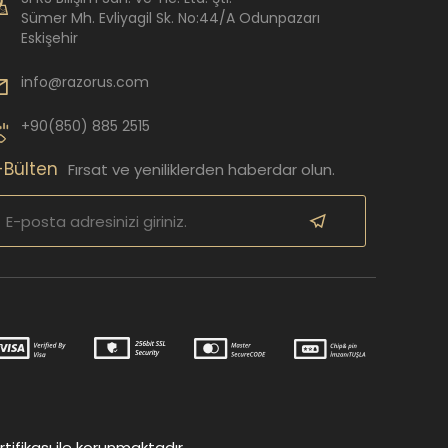
Sümer Mh. Evliyagil Sk. No:44/A Odunpazarı
Eskişehir
info@razorus.com
+90(850) 885 2515
-Bülten
Fırsat ve yeniliklerden haberdar olun.
tifikası ile korunmaktadır.