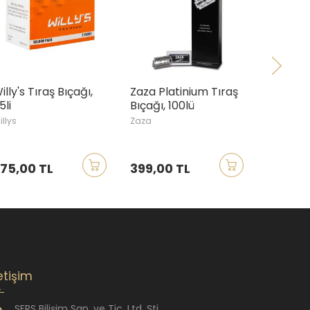
s Tıraş Bıçağı,
Zaza Platinium Tıraş
Shark Super 
Bıçağı, 100lü
Tıraş Bıçağı,
Zaza
Shark
00 TL
399,00 TL
189,00 TL
letişim
SFRS Bilişim San. ve Tic. Ltd. Şti.