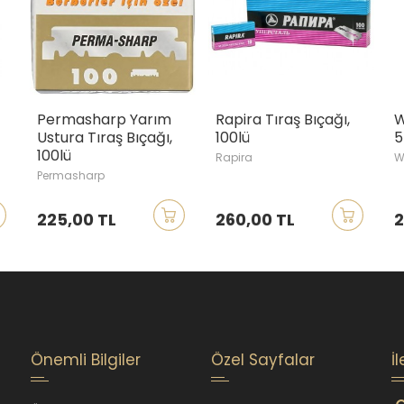
Permasharp Yarım
Rapira Tıraş Bıçağı,
Willy'
Ustura Tıraş Bıçağı,
100lü
55li
100lü
Rapira
Willys
Permasharp
225,00 TL
260,00 TL
275,
Önemli Bilgiler
Özel Sayfalar
İ