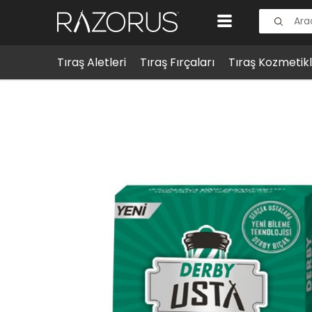
Tıraş Aletleri
Tıraş Fırçaları
Tıraş Kozmetikl
Tıraş Aletleri
Tıraş Bıçağı Kartelaları
Derby Usta Yar