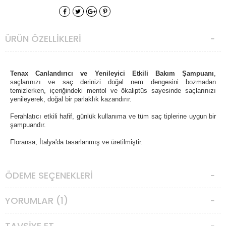
ÜRÜN ÖZELLIKLERI
Tenax Canlandırıcı ve Yenileyici Etkili Bakım Şampuanı
,
saçlarınızı ve saç derinizi doğal nem dengesini bozmadan
temizlerken, içeriğindeki mentol ve ökaliptüs sayesinde saçlarınızı
yenileyerek, doğal bir parlaklık kazandırır.
Ferahlatıcı etkili hafif, günlük kullanıma ve tüm saç tiplerine uygun bir
şampuandır.
Floransa, İtalya'da tasarlanmış ve üretilmiştir.
ÖDEME SEÇENEKLERI
YORUMLAR (1)
TAVSIYE ET