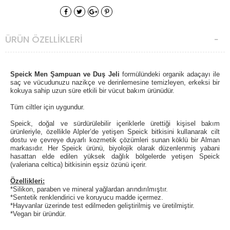
ÜRÜN ÖZELLIKLERI
Speick Men Şampuan ve Duş Jeli
formülündeki organik adaçayı
ile
saç ve vücudunuzu
nazikçe ve derinlemesine temizleyen, erkeksi bir
kokuya sahip
uzun süre etkili bir vücut bakım ürünüdür.
Tüm ciltler için uygundur.
Speick, doğal ve sürdürülebilir içeriklerle ürettiği kişisel bakım
ürünleriyle, özellikle Alpler’de yetişen Speick bitkisini kullanarak cilt
dostu ve çevreye duyarlı kozmetik çözümleri sunan köklü bir Alman
markasıdır.
Her Speick ürünü, biyolojik olarak düzenlenmiş yabani
hasattan elde edilen yüksek dağlık bölgelerde yetişen Speick
(
valeriana celtica)
bitkisinin eşsiz özünü içerir.
Özellikleri:
*Silikon, paraben ve mineral yağlardan arındırılmıştır.
*Sentetik renklendirici ve koruyucu madde içermez.
*Hayvanlar üzerinde test edilmeden geliştirilmiş ve üretilmiştir.
*Vegan bir üründür.
*Gluten ve laktoz içermez.