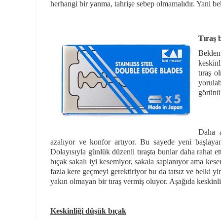
herhangi bir yanma, tahrişe sebep olmamalıdır. Yani be
Tıraş b
Beklen
keskinl
tıraş o
yorulab
görünü
Daha a
azalıyor ve konfor artıyor. Bu sayede yeni başlayan
Dolayısıyla günlük düzenli tıraşta bunlar daha rahat e
bıçak sakalı iyi kesemiyor, sakala saplanıyor ama ke
fazla kere geçmeyi gerektiriyor bu da tatsız ve belki y
yakın olmayan bir tıraş vermiş oluyor. Aşağıda keskinliğ
Keskinliği düşük bıçak