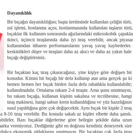
Dayanıklılık
Bir bıçağın dayanıklılığını; başta üretiminde kullanılan çeliğin türü,
ısıl işlemi, honlanma açısı, honlanmasında kullanılan taşların türü,
bıçaklar ilk kullanım sonrasında ağızlarındaki mikroskobik çapakla
ikinci, üçüncü tıraşlarında daha iyi tıraş verebilir, ancak piy
kullanımdan itibaren performanslarını yavaş yavaş kaybederler.
keskinlikleri düşer ve tıraşları daha az akıcı ve daha az yakın hale
bıçağı değiştirirsiniz.
Bir bıçaktan kaç tıraş çıkaracağınız, yine kişiye göre değişen bir
konudur. Kimisi bir bıçağı bir defa kullanıp atar ama gerçek şu ki
hemen hemen her bıçak birden fazla defa rahatlıkla kullanılabilir;
kullanılmalıdır. Ortalama rakam 2-4 tıraştır. Ama şunu unutmayın,
bu rakam bıçağa, kullanan kişinin sakalına ve tecrübesine, hangi
tıraş makinesi, hangi sabun krem kullanıldığına ve yüz hazırlığının
nasıl yapıldığına göre çok değişecektir. Aynı bıçak bir kişide 2 tıraş
kla 8-10 tıraş verebilir. Bu konuda sakalı az kişiler elbette daha şanslı.
bilirler. Bazı bıçaklar diğerlerine göre belirgin şekilde daha uzun
arka vermiyoruz. Dediğimiz gibi en doğrusu kendiniz deneyerek size
ldukça ekonomik olduklarını unutmayın. Bir bıçaktan çok fazla tıraş