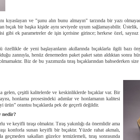
ını kıyaslayan ve "şunu alın bunu almayın" tarzında bir yazı olmayac
an bıçak bir başka kişide aynı seviyede uyum sağlamayabilir. Üstelik, sad
ojisi gibi ek parametreler de işin içerisine girince; herkese özel, say
ellikle de yeni başlayanların akıllarında bıçaklarla ilgili bazı önya
 olduğu zannıyla, henüz denemeden paket paket satın aldıktan sonra hü
 olmamaktır. Biz de bu yazımızda tıraş bıçaklarından bahsederken si
a gelen, çeşitli kalitelerde ve keskinliklerde bıçaklar var. Bir
 sayısı, honlama prosesindeki adımlar ve honlamanın kalitesi
i ürün” orantısı bıçaklarda pek de geçerli değildir.
y nedir?
u ve keyifli tıraşı olmaktır. Tıraş yakınlığı da önemlidir ama
raşı konforla sunan keyifli bir bıçaktır. Yüzde rahat akmalı,
la geçmeden sakalları güzelce temizlemeli, tıraş sonrasında