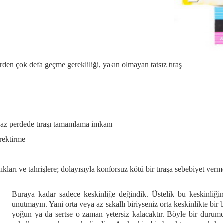
en çok defa geçme gerekliliği, yakın olmayan tatsız tıraş
a az perdede tıraşı tamamlama imkanı
erektirme
ıkları ve tahrişlere; dolayısıyla konforsuz kötü bir tıraşa sebebiyet verm
Buraya kadar sadece keskinliğe değindik. Üstelik bu keskinliğin 
unutmayın. Yani orta veya az sakallı biriyseniz orta keskinlikte bir 
yoğun ya da sertse o zaman yetersiz kalacaktır. Böyle bir durumd