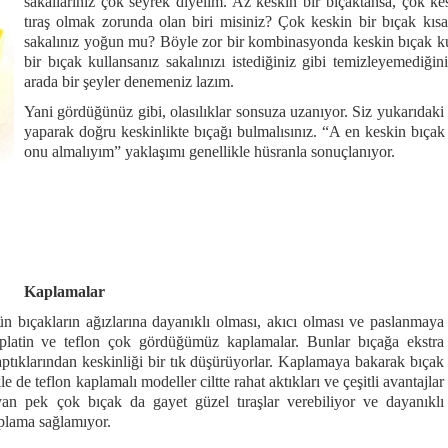
sakallarınız çok seyrek diyelim. Az keskin bir bıçaktansa, çok kesk
tıraş olmak zorunda olan biri misiniz? Çok keskin bir bıçak kıs
sakalınız yoğun mu? Böyle zor bir kombinasyonda keskin bıçak kull
bir bıçak kullansanız sakalınızı istediğiniz gibi temizleyemediğini
arada bir şeyler denemeniz lazım.
Yani gördüğünüz gibi, olasılıklar sonsuza uzanıyor. Siz yukarıdaki g
yaparak doğru keskinlikte bıçağı bulmalısınız. “A en keskin bıça
onu almalıyım” yaklaşımı genellikle hüsranla sonuçlanıyor.
Kaplamalar
n bıçakların ağızlarına dayanıklı olması, akıcı olması ve paslanmaya
n platin ve teflon çok gördüğümüz kaplamalar. Bunlar bıçağa ekstra
yaptıklarından keskinliği bir tık düşürüyorlar. Kaplamaya bakarak bıçak
 de teflon kaplamalı modeller ciltte rahat aktıkları ve çeşitli avantajlar
yan pek çok bıçak da gayet güzel tıraşlar verebiliyor ve dayanıklı
aplama sağlamıyor.