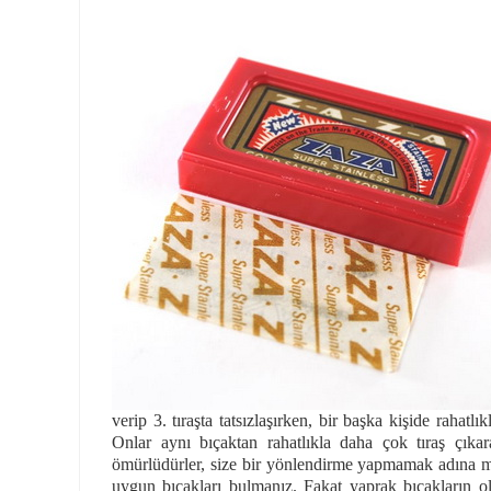
verip 3. tıraşta tatsızlaşırken, bir başka kişide rahatlı
Onlar aynı bıçaktan rahatlıkla daha çok tıraş çıkara
ömürlüdürler, size bir yönlendirme yapmamak adına m
uygun bıçakları bulmanız. Fakat yaprak bıçakların o