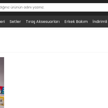
eri
Setler
Tıraş Aksesuarları
Erkek Bakım
İndiriml