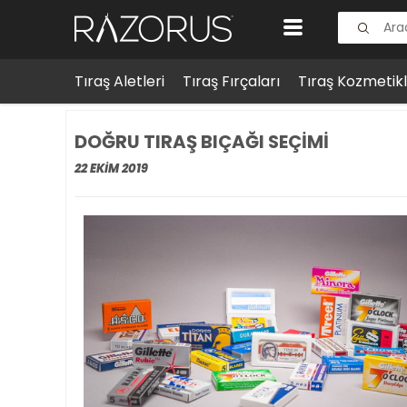
Tıraş Aletleri
Tıraş Fırçaları
Tıraş Kozmetikl
Anasayfa
>
Blog
>
Tıraş Yazıları
DOĞRU TIRAŞ BIÇAĞI SEÇIMI
22 EKIM 2019