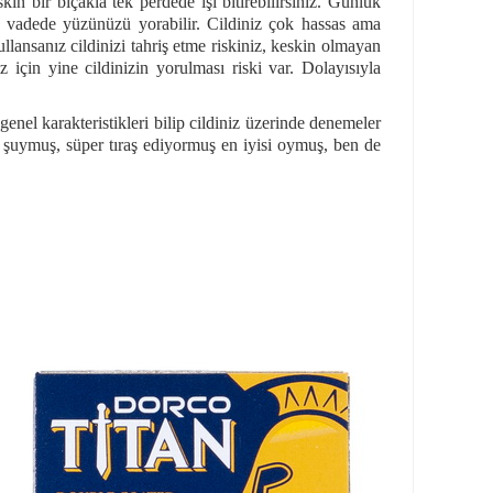
in bir bıçakla tek perdede işi bitirebilirsiniz. Günlük
a vadede yüzünüzü yorabilir. Cildiniz çok hassas ama
ansanız cildinizi tahriş etme riskiniz, keskin olmayan
z için yine cildinizin yorulması riski var. Dolayısıyla
enel karakteristikleri bilip cildiniz üzerinde denemeler
k şuymuş, süper tıraş ediyormuş en iyisi oymuş, ben de