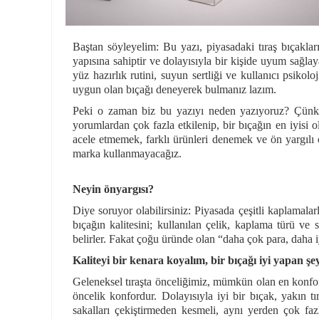
Baştan söyleyelim: Bu yazı, piyasadaki tıraş bıçaklar
yapısına sahiptir ve dolayısıyla bir kişide uyum sağlay
yüz hazırlık rutini, suyun sertliği ve kullanıcı psikol
uygun olan bıçağı deneyerek bulmanız lazım.
Peki o zaman biz bu yazıyı neden yazıyoruz? Çünkü öz
yorumlardan çok fazla etkilenip, bir bıçağın en iyisi
acele etmemek, farklı ürünleri denemek ve ön yargılı
marka kullanmayacağız.
Neyin önyargısı?
Diye soruyor olabilirsiniz: Piyasada çeşitli kaplamalarl
bıçağın kalitesini; kullanılan çelik, kaplama türü ve
belirler. Fakat çoğu üründe olan “daha çok para, daha iy
Kaliteyi bir kenara koyalım, bir bıçağı iyi yapan şe
Geleneksel tıraşta önceliğimiz, mümkün olan en konforl
öncelik konfordur. Dolayısıyla iyi bir bıçak, yakın tı
sakalları çekiştirmeden kesmeli, aynı yerden çok faz