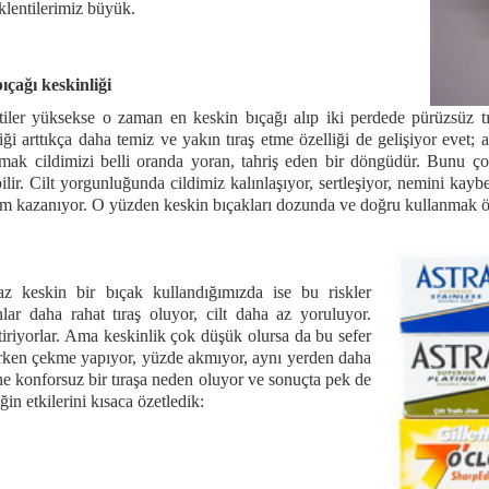
klentilerimiz büyük.
ıçağı keskinliği
tiler yüksekse o zaman en keskin bıçağı alıp iki perdede pürüzsüz tı
iği arttıkça daha temiz ve yakın tıraş etme özelliği de gelişiyor evet;
lmak cildimizi belli oranda yoran, tahriş eden bir döngüdür. Bunu ço
ilir. Cilt yorgunluğunda cildimiz kalınlaşıyor, sertleşiyor, nemini kay
m kazanıyor. O yüzden keskin bıçakları dozunda ve doğru kullanmak ö
z keskin bir bıçak kullandığımızda ise bu riskler
lar daha rahat tıraş oluyor, cilt daha az yoruluyor.
ttiriyorlar. Ama keskinlik çok düşük olursa da bu sefer
serken çekme yapıyor, yüzde akmıyor, aynı yerden daha
ine konforsuz bir tıraşa neden oluyor ve sonuçta pek de
in etkilerini kısaca özetledik: