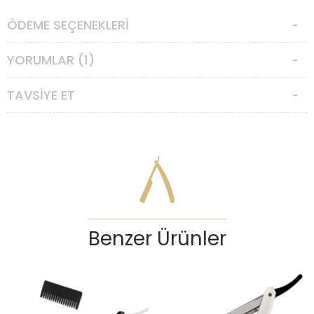
Ölçüleri -yaklaşık olarak-
ÖDEME SEÇENEKLERI
-Uzunluğu : 160 mm
-Ağırlığı : 25,5 gr
YORUMLAR (1)
-Sap malzemesi : Beyaz plastik
TAVSIYE ET
Benzer Ürünler