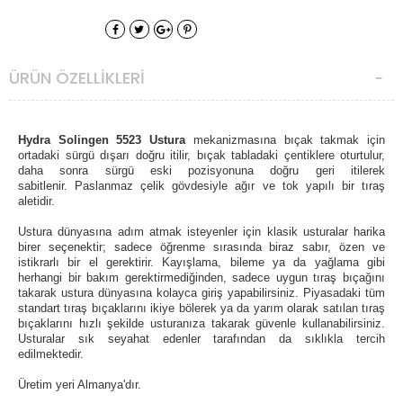
ÜRÜN ÖZELLIKLERI
Hydra Solingen 5523 Ustura
mekanizmasına bıçak takmak için
ortadaki sürgü dışarı doğru itilir, bıçak tabladaki çentiklere oturtulur,
daha sonra sürgü eski pozisyonuna doğru geri itilerek
sabitlenir.
Paslanmaz çelik gövdesiyle ağır ve tok yapılı bir tıraş
aletidir.
Ustura dünyasına adım atmak isteyenler için klasik usturalar harika
birer seçenektir; sadece öğrenme sırasında biraz sabır, özen ve
istikrarlı bir el gerektirir.
Kayışlama, bileme ya da yağlama gibi
herhangi bir bakım gerektirmediğinden, sadece uygun tıraş bıçağını
takarak ustura dünyasına kolayca giriş yapabilirsiniz. Piyasadaki tüm
standart tıraş bıçaklarını ikiye bölerek ya da yarım olarak satılan tıraş
bıçaklarını hızlı şekilde usturanıza takarak güvenle kullanabilirsiniz.
Usturalar sık seyahat edenler tarafından da sıklıkla tercih
edilmektedir.
Üretim yeri Almanya'dır.