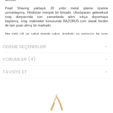
Pearl Shaving yaklaşık 20 yıldır metal işleme üzerine
uzmanlaşmış,
Hindistan menşeli
bir firmadır.
Uluslararası geleneksel
tıraş dünyasında son zamanlarda adını sıkça duyurmaya
başlamış,
tıraş makineleri konusunda RAZORUS.com olarak bizden
de tam puan almış bir markadır.
Her türlü cilt ve sakal tipinde yakın, konforlu ve pürüssüz bir tıraş
sunar. Hassas ciltler için de uygundur.
ÖDEME SEÇENEKLERI
Paket içerisinde 20 adet yarım tıraş bıçağı bulunmaktadır. Piyasadaki
tüm standart tıraş bıçakları ile uyumludur. Kendiniz yarıya bölerek
hazırlayabileceğiniz gibi, hazır bölünmüş olarak satılan kırık bıçaklarla
YORUMLAR (4)
da kullanabilirsiniz.
Uzun ömürlü kullanım için, aletin sapını aşırı sıkmayınız ve düzenli
aralıklarla temizliğini yapınız. Sapın aşırı sıkılması; vida dişlerinin
TAVSIYE ET
aşınmasına sebep olabilir.
Hindistan'da üretilmiştir.
PEARL Sleek SE Klasik Tıraş Aleti, Standlı
özellikleri:
-Stantlı yükseklik :115mm
-Makine uzunluğu : 100mm
-Stant yüksekliği : 15mm
-Makine ağırlığı : 85gr
-Stant ağırlığı : 55gr