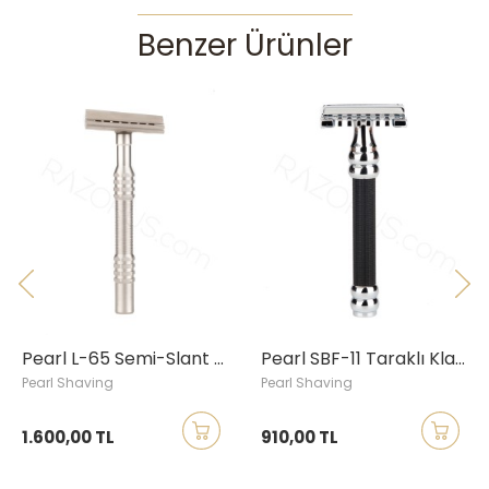
-Sap malzemesi : Pirinç, mat krom
Benzer Ürünler
-Başlık malzemesi : Zamak
Ürün Özellikleri
Başlık Türü
:
Single Edge
Koruma Barı
:
Taraksız
Agresiflik
:
Orta Agresif
Düzeyi
Pearl L-65 Semi-Slant Klasik Tıraş Aleti, Paslanmaz Çelik Saplı
Pearl SBF-11 Taraklı Klasik Tıraş Aleti, Limited Edition
Pearl Shaving
Pearl Shaving
1.600,00 TL
910,00 TL