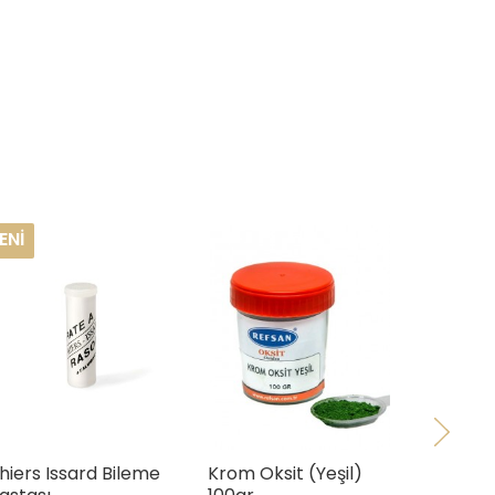
ENI
hiers Issard Bileme
Krom Oksit (Yeşil)
Ballisto