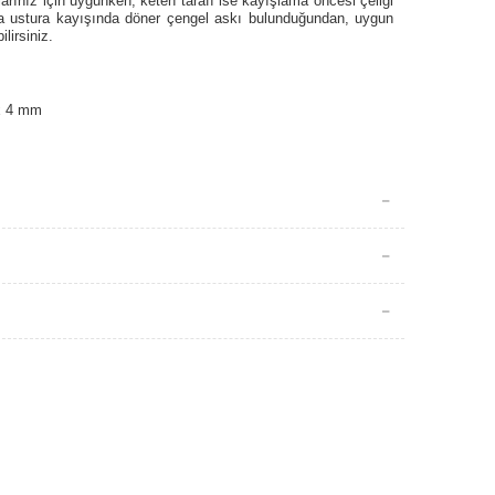
larınız için uygunken; keten tarafı ise kayışlama öncesi çeliği
ra ustura kayışında döner çengel askı bulunduğundan, uygun
lirsiniz.
x 4 mm