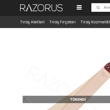
Tıraş Aletleri
Tıraş Fırçaları
Tıraş Kozmetikl
Tıraş Aksesuarları
Ustura Aksesuarları
Razora Ustu
TÜKENDI