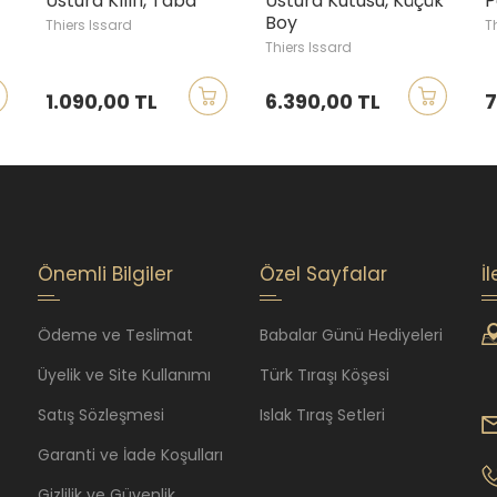
Ustura Kılıfı, Taba
Ustura Kutusu, Küçük
P
Boy
Thiers Issard
T
Thiers Issard
1.090,00 TL
6.390,00 TL
7
Önemli Bilgiler
Özel Sayfalar
İ
Ödeme ve Teslimat
Babalar Günü Hediyeleri
Üyelik ve Site Kullanımı
Türk Tıraşı Köşesi
Satış Sözleşmesi
Islak Tıraş Setleri
Garanti ve İade Koşulları
Gizlilik ve Güvenlik