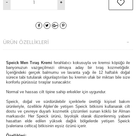
ÜRÜN ÖZELLIKLERI
Speick Men Tıraş Kremi
ferahlatıcı kokusuyla ve kremsi köpüğü ile
banyonuzun vazgeçilmezi olmaya aday bir tıraş kozmetiğidir.
İçeriğindeki gerçek balmumu ve lavanta yağı ile 12 haftalık doğal
sürece tabi tutularak
olgunlaştırılan bu kremin ufak bir miktarı bile size
konforlu pürüssüz tıraşlar sunacaktır.
Normal ve hassas cilt tipine sahip erkekler için uygundur.
Speick, doğal ve sürdürülebilir içeriklerle ürettiği kişisel bakım
ürünleriyle, özellikle Alpler’de yetişen Speick bitkisini kullanarak cilt
dostu ve çevreye duyarlı kozmetik çözümleri sunan köklü bir Alman
markasıdır. Her Speick ürünü, biyolojik olarak düzenlenmiş yabani
hasattan elde edilen yüksek dağlık bölgelerde yetişen Speick
(valeriana celtica) bitkisinin eşsiz özünü içerir.
Özellikleri: