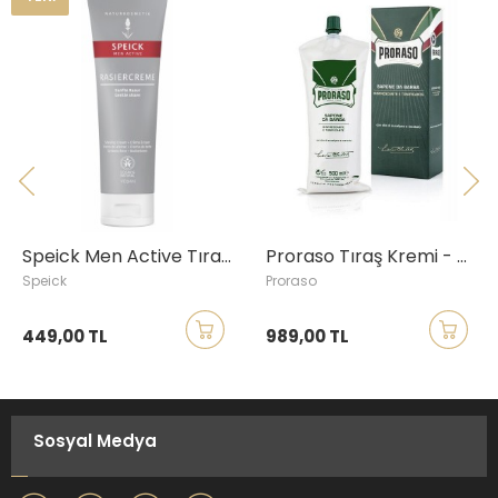
Speick Men Active Tıraş Kremi, 75ml
Proraso Tıraş Kremi - Okaliptüs Yağı ve Mentollü, 500ml
Speick
Proraso
449,00 TL
989,00 TL
Sosyal Medya