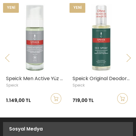
YENI
YENI
Speick Men Active Yüz Bakım Kremi, 30ml
Speick Original Deodorant Sprey, 75ml
Speick
Speick
1.149,00 TL
719,00 TL
Sosyal Medya