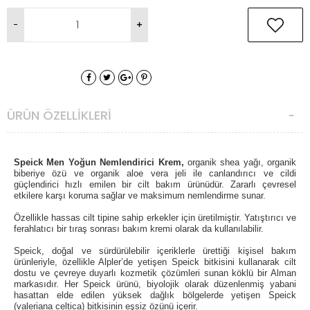
ÜRÜN ÖZELLIKLERI
Speick Men
Yoğun Nemlendirici Krem,
o
rganik shea yağı, organik
biberiye özü ve organik aloe vera jeli ile canlandırıcı ve cildi
güçlendirici hızlı emilen bir cilt bakım ürünüdür. Zararlı çevresel
etkilere karşı koruma sağlar ve maksimum nemlendirme sunar.
Özellikle hassas cilt tipine sahip erkekler için üretilmiştir. Yatıştırıcı ve
ferahlatıcı bir tıraş sonrası bakım kremi olarak da kullanılabilir.
Speick, doğal ve sürdürülebilir içeriklerle ürettiği kişisel bakım
ürünleriyle, özellikle Alpler’de yetişen Speick bitkisini kullanarak cilt
dostu ve çevreye duyarlı kozmetik çözümleri sunan köklü bir Alman
markasıdır.
Her Speick ürünü, biyolojik olarak düzenlenmiş yabani
hasattan elde edilen yüksek dağlık bölgelerde yetişen Speick
(
valeriana celtica)
bitkisinin eşsiz özünü içerir.