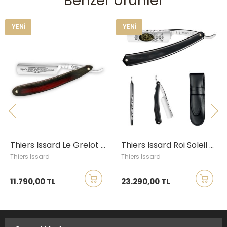
Benzer Ürünler
günlük bir rutinden çıkarıp keyifli bir ritüele dönüştürmek istiyorsanız,
Thiers Issard dünyası sizi bekliyor...
YENI
YENI
Ustura Bakım Notları:
Usturalar özel ilgi ve bakım ister. Keskin ağız mutlaka darbelerden
veya sürtünmelerden korunmalıdır. Her kullanım sonrası özenle
temizleyip kurulayarak saklamanız gerekir. Uzun süre
kullanılmayacağında, usturanızı hafifçe yağlayıp çocukların
erişemeyeceği, kuru bir yerde muhafaza ediniz.
UYARI:
Ustura, ıslak tıraşta deneyim sahibi olan, yüzünü, cildini ve
sakalını tanıyan tecrübeli kişilerin kullanımına uygun bir alettir. Yeterli
deneyimi olmayan kişilerin elinde ustura ciddi kazalara ve
yaralanmalara yol açabilir. Islak tıraşı seven ancak yeterince deneyim
sahibi olmayan bir kullanıcıysanız
klasik tıraş aletlerimize
göz
gezdirmenizi tavsiye ederiz.
Thiers Issard Le Grelot Çelik Ustura 5/8", Kızıl-Siyah Stamina Saplı
Thiers Issard Roi Soleil Çelik Ustura 6/8", Siyah Boynuz Saplı
Ürün Özellikleri
Thiers Issard
Thiers Issard
Ölçüsü
:
5/8"
11.790,00 TL
23.290,00 TL