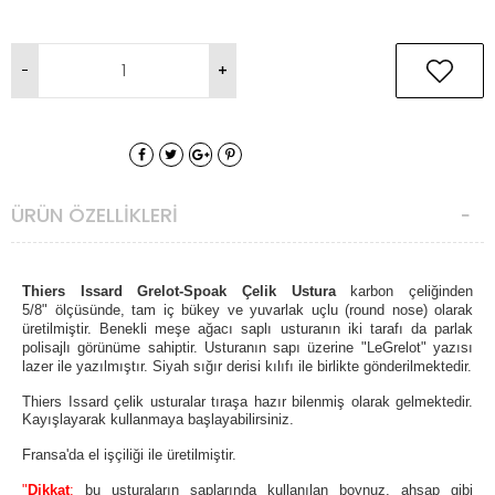
ÜRÜN ÖZELLIKLERI
Thiers Issard
Grelot-Spoak
Çelik Ustura
karbon çeliğinden
5
/8"
ölçüsünde,
tam iç bükey ve yuvarlak uçlu (round nose)
olarak
üretilmiştir. Benekli meşe ağacı
saplı usturanın iki tarafı da parlak
polisajlı görünüme sahiptir. Usturanın sapı
üzerine "Le
Grelot"
yazısı
lazer ile yazılmıştır. Siyah sığır derisi kılıfı ile birlikte gönderilmektedir.
Thiers Issard çelik usturalar tıraşa hazır bilenmiş olarak gelmektedir.
Kayışlayarak kullanmaya başlayabilirsiniz.
Fransa'da el işçiliği ile üretilmiştir.
"
Dikkat
;
bu usturaların saplarında kullanılan boynuz, ahşap gibi