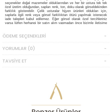
seçenekler doğal mazemeler olduklarından ve her bir ustura tek tek
özel üretim olduğundan, sapları renk, ton, doku olarak görseldekinden
farklılık gösterebilir. Çelik usturalar hijyen ürünleri oldukları için,
saplarla ilgili renk veya görsel farklılıktan ötürü yapılmak istenecek
iade talepleri kabul edilemez. Eğer görsel olarak özel tercihleriniz
varsa lütfen herhangi bir satın alım yapmadan önce bizimle iletişime
geçiniz."
ÖDEME SEÇENEKLERI
Fransız ustalığının zamana meydan okuyan temsilcilerinden biri olan
Thiers-Issard geleneksel tıraş kültürünü en saf ve zarif haliyle yaşatan
markalar arasında özel bir yere sahiptir. 1884 yılında Fransa’nın
bıçakçılık merkezi olarak bilinen Thiers kasabasında kurulan marka
YORUMLAR (0)
nesiller boyunca aktarılan zanaatkârlık bilgisiyle benzersiz ürünler
ortaya koymaktadır.
TAVSIYE ET
Thiers Issard usturaları, yalnızca bir tıraş aracı değil, aynı zamanda
birer sanat eseridir. Yüksek karbonlu C135 Carbonsong çelikten
üretilen bıçakları, olağanüstü keskinlik ve uzun ömür sunar.
Usturalarında seri üretimden çok ustalık ve detaylara verilen önem
öne çıkar.
Değerli egzotik ahşaplar, kemik, boynuz ve özel reçine gibi seçkin
malzemelerle hazırlanan sap tasarımları, usturaların görsel çekiciliğini
artırır. Her bir Thiers Issard ürünü, yıllar geçtikçe değer kazanan ve
kullanıcıyla birlikte “yaşayan” bir obje haline gelir.
Geleneksel ıslak tıraş tutkunları için Thiers Issard, sadece bir marka
değil; aynı zamanda kalite, prestij ve ustalığın sembolüdür. Eğer tıraşı