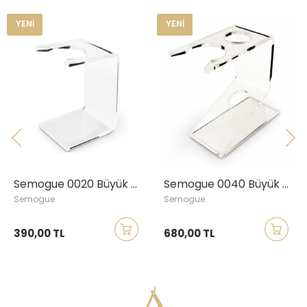
YENI
Semogue 0020 Büyük Boy Tıraş Fırçası Standı
Semogue 0040 Büyük Boy Tıraş Makinesi & Fırçası Standı
gue
Semogue
RAZOR
00 TL
680,00 TL
1.100,