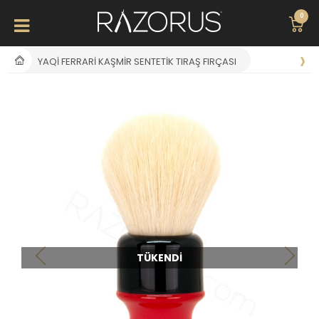
0
YAQI FERRARI KAŞMIR SENTETIK TIRAŞ FIRÇASI
TÜKENDI