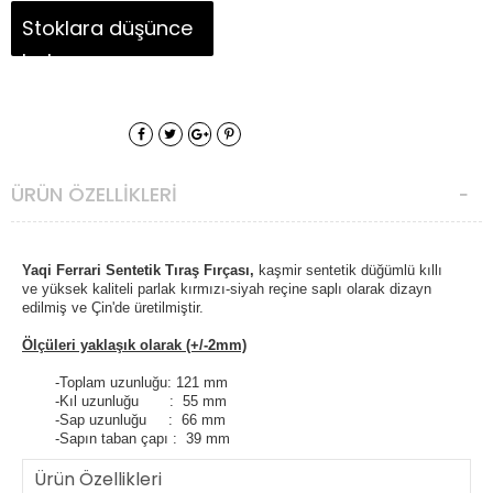
Stoklara düşünce
haber ver
ÜRÜN ÖZELLIKLERI
Yaqi Ferrari
Sentetik T
ıraş Fırçası,
kaşmir sentetik düğümlü kıllı
ve
yüksek kaliteli parlak kırmızı-siyah reçine saplı olarak dizayn
edilmiş ve Çin'de üretilmiştir.
Ölçüleri yaklaşık olarak (+/-2mm)
-Toplam uzunluğu: 121 mm
-Kıl uzunluğu : 55 mm
-Sap uzunluğu : 66 mm
-Sapın taban çapı : 39 mm
Ürün Özellikleri