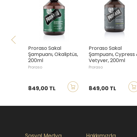
Proraso Sakal
Proraso Sakal
P
Şampuanı, Okaliptüs,
Şampuanı, Cypress &
Ş
200ml
Vetyver, 200ml
2
Proraso
Proraso
P
849,00 TL
849,00 TL
8
Sosyal Medya
Hakkımızda