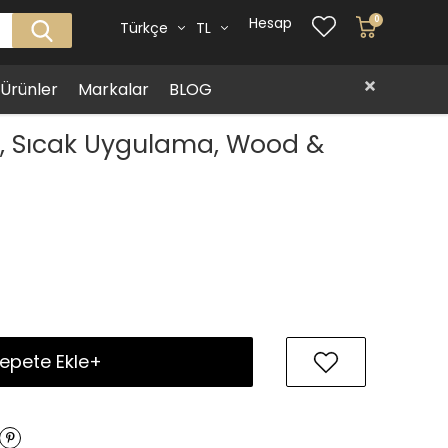
Hesap
0
Türkçe
TL
i Ürünler
Markalar
BLOG
ı, Sıcak Uygulama, Wood &
epete Ekle+