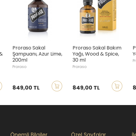
roraso Sakal
Proraso Sakal Bakım
Proraso
ampuanı, Azur Lime,
Yağı, Wood & Spice,
Yağı, Az
00ml
30 ml
Proraso
roraso
Proraso
49,00 TL
849,00 TL
849,00
Önemli Bilgiler
Özel Sayfalar
İ