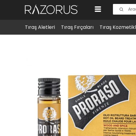
Tıraş Aletleri
Tıraş Fırçaları
Tıraş Kozmetikl
Erkek Bakım
Sakal & Bıyık Bakımı
Proraso Sakal B