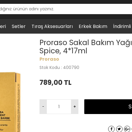
eri
Setler
Tıraş Aksesuarları
Erkek Bakım
İndiriml
akım Yağı, Sıcak Uygulama, Wood & Spice, 4*17ml
Proraso Sakal Bakım Yağ
Spice, 4*17ml
Proraso
Stok Kodu : 400790
789,00
TL
S