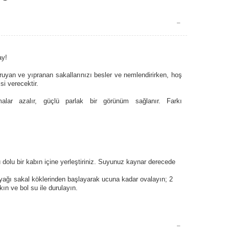
ay!
ruyan ve yıpranan sakallarınızı besler ve nemlendirirken, hoş
si verecektir.
lmalar azalır, güçlü parlak bir görünüm sağlanır.
Farkı
dolu bir kabın içine yerleştiriniz. Suyunuz kaynar derecede
ız yağı sakal köklerinden başlayarak ucuna kadar ovalayın; 2
ın ve bol su ile durulayın.