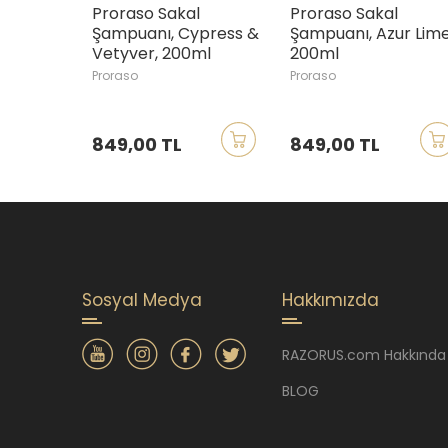
Proraso Sakal
Proraso Sakal
Şampuanı, Cypress &
Şampuanı, Azur Lime
Vetyver, 200ml
200ml
Proraso
Proraso
849,00 TL
849,00 TL
Sosyal Medya
Hakkımızda
RAZORUS.com Hakkında
BLOG