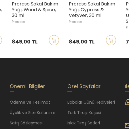
Proraso Sakal Bakım
Proraso Sakal Bakım
P
,
Yağı, Wood & Spice,
Yağı, Cypress &
Y
30 ml
Vetyver, 30 ml
U
S
Proraso
Proraso
P
849,00 TL
849,00 TL
7
Önemli Bilgiler
Özel Sayfalar
İ
Ödeme ve Teslimat
Babalar Günü Hediyeleri
Üyelik ve Site Kullanımı
Türk Tıraşı Köşesi
Satış Sözleşmesi
Islak Tıraş Setleri