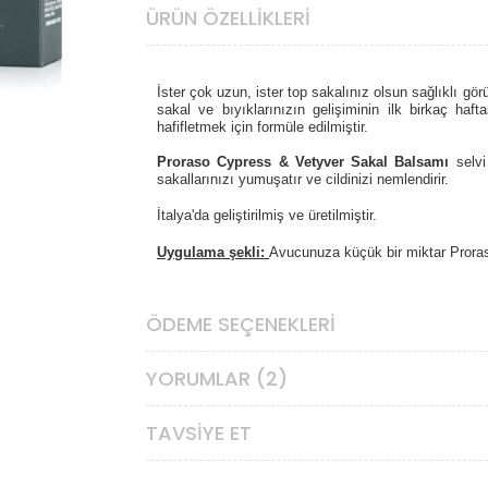
ÜRÜN ÖZELLIKLERI
İster çok uzun, ister top sakalınız olsun sağlıklı g
sakal ve bıyıklarınızın gelişiminin ilk birkaç haft
hafifletmek için formüle edilmiştir.
Proraso Cypress & Vetyver
Sakal Balsamı
selvi
sakallarınızı yumuşatır ve cildinizi nemlendirir.
İtalya'da geliştirilmiş ve üretilmiştir.
Uygulama şekli:
Avucunuza küçük bir miktar Proras
ÖDEME SEÇENEKLERI
YORUMLAR (2)
TAVSIYE ET