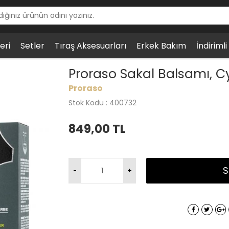
eri
Setler
Tıraş Aksesuarları
Erkek Bakım
İndiriml
lsamı, Cypress & Vetyver, 100ml
Proraso Sakal Balsamı, C
Proraso
Stok Kodu : 400732
849,00
TL
S