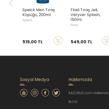
Speick Men Tıraş
Floid Tıraş Jeli,
Köpüğü, 200ml
Vetyver Splash,
150ml
Speick
Floid
519,00 TL
549,00 TL
Sosyal Medya
Hakkımızda
RAZORUS.com Hakkında
BLOG