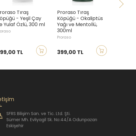
roraso Tıraş
Proraso Tıraş
Proraso
öpüğü - Yeşil Çay
Köpüğü - Okaliptüs
Köpüğü 
e Yulaf Özlü, 300 ml
Yağı ve Mentollü,
Ağacı v
300ml
Özlü, 3
roraso
Proraso
Proraso
99,00 TL
399,00 TL
399,00
letişim
SFRS Bilişim San. ve Tic. Ltd. Şti.
Sümer Mh. Evliyagil Sk. No:44/A Odunpazarı
Eskişehir