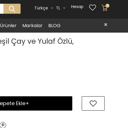
Hesap
0
Türkçe
TL
i Ürünler
Markalar
BLOG
şil Çay ve Yulaf Özlü,
epete Ekle+