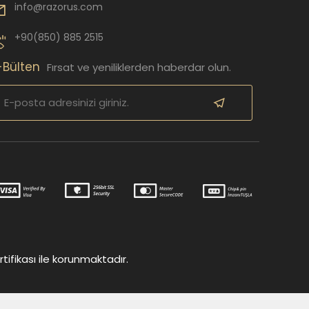
info@razorus.com
+90(850) 885 2515
-Bülten
Fırsat ve yeniliklerden haberdar olun.
tifikası ile korunmaktadır.