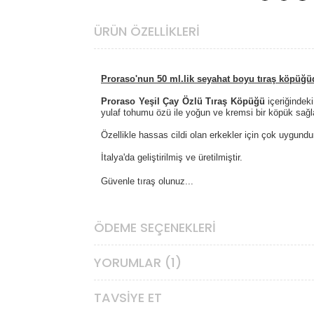
ÜRÜN ÖZELLIKLERI
Proraso'nun 50 ml.lik seyahat boyu tıraş köpüğü
Proraso Y
eşil Çay Özlü Tıraş Köpüğü
içeriğindeki
yulaf tohumu özü ile yoğun ve kremsi bir köpük sağl
Özellikle hassas cildi olan erkekler için çok uygundu
İtalya'da geliştirilmiş ve üretilmiştir.
Güvenle tıraş olunuz...
ÖDEME SEÇENEKLERI
YORUMLAR (1)
TAVSIYE ET