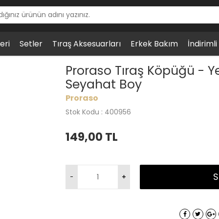
eri
Setler
Tıraş Aksesuarları
Erkek Bakım
İndiriml
 Tıraş Köpüğü - Yeşil Çay ve Yulaf Özlü, Seyahat Boy
Proraso Tıraş Köpüğü - Ye
Seyahat Boy
Proraso
Stok Kodu : 400956
149,00
TL
S