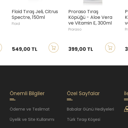
Floid Tıraş Jeli, Citrus
Proraso Tıraş
P
Spectre, 150ml
Köpüğü - Aloe Vera
K
ve Vitamin E, 300ml
v
Floid
Proraso
P
549,00 TL
399,00 TL
3
Önemli Bilgiler
Özel Sayfalar
İ
Ödeme ve Teslimat
Babalar Günü Hediyeleri
Üyelik ve Site Kullanımı
Türk Tıraşı Köşesi