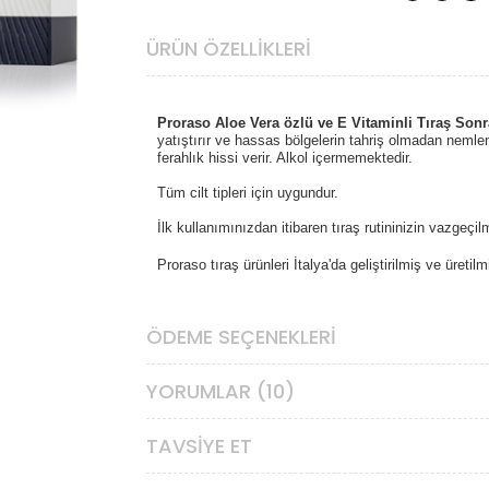
ÜRÜN ÖZELLIKLERI
Proraso Aloe Vera özlü ve E Vitaminli Tıraş Son
yatıştırır ve hassas bölgelerin tahriş olmadan nemlen
ferahlık hissi verir. Alkol içermemektedir.
Tüm cilt tipleri için uygundur.
İlk kullanımınızdan itibaren tıraş rutininizin vazgeçi
Proraso tıraş ürünleri İtalya'da geliştirilmiş ve üretilmi
ÖDEME SEÇENEKLERI
YORUMLAR (10)
TAVSIYE ET