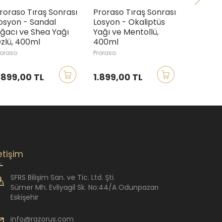
roraso Tıraş Sonrası
Proraso Tıraş Sonrası
Proraso
osyon - Sandal
Losyon - Okaliptüs
Cologn
ğacı ve Shea Yağı
Yağı ve Mentollü,
Spice, 
zlü, 400ml
400ml
Proraso
roraso
Proraso
.899,00 TL
1.899,00 TL
1.359,
letişim
SFRS Bilişim San. ve Tic. Ltd. Şti.
Sümer Mh. Evliyagil Sk. No:44/A Odunpazarı
Eskişehir
info@razorus.com