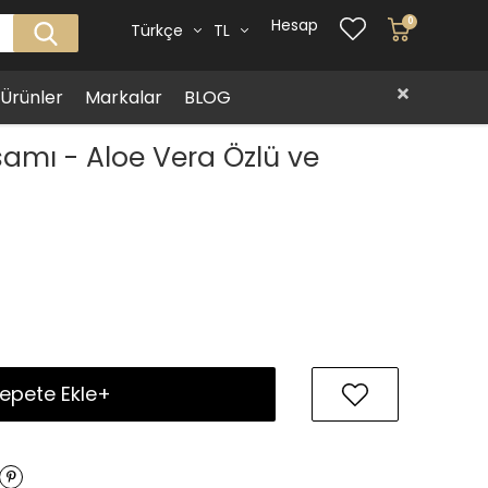
Hesap
0
Türkçe
TL
i Ürünler
Markalar
BLOG
samı - Aloe Vera Özlü ve
epete Ekle+