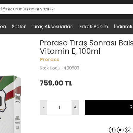
eri
Setler
Tıraş Aksesuarları
Erkek Bakım
İndiriml
rası Balsamı - Aloe Vera Özlü ve Vitamin E, 100ml
Proraso Tıraş Sonrası Bal
Vitamin E, 100ml
Proraso
Stok Kodu : 400583
759,00
TL
S