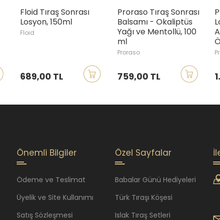
Floid Tıraş Sonrası
Proraso Tıraş Sonrası
P
Losyon, 150ml
Balsamı - Okaliptüs
L
Yağı ve Mentollü, 100
A
Floid
ml
Ö
Proraso
P
689,00 TL
759,00 TL
1
Önemli Bilgiler
Özel Sayfalar
İ
Ödeme ve Teslimat
Babalar Günü Hediyeleri
Üyelik ve Site Kullanımı
Türk Tıraşı Köşesi
Satış Sözleşmesi
Islak Tıraş Setleri