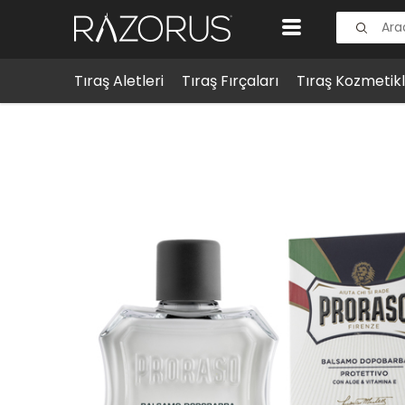
Tıraş Aletleri
Tıraş Fırçaları
Tıraş Kozmetikl
Tıraş Kozmetikleri
Tıraş Sonrası
Proraso Tıraş Son