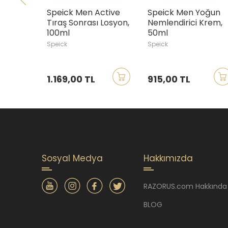
Speick Men Active
Speick Men Yoğun
Tıraş Sonrası Losyon,
Nemlendirici Krem,
100ml
50ml
Speick
Speick
1.169,00 TL
915,00 TL
Sosyal Medya
Hakkımızda
RAZORUS.com Hakkında
BLOG